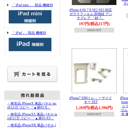
ネル
「 iPad mini 」- 部品 機種別
iPhone 6 6S 7 8 SE2 SE3 対応
ガラスフィルム 防指紋 アン
チグレア 「砂-7」
197円(税込217円)
SOLD OUT
「 iPad 」- 部品 機種別
iPhone7 SIMトレ－ + サイド
iPhon
キー SET
hon
・格安品 iPhoneX 液晶パネル inc
シリ
ell LCD コピー 「▲屏03-X」
1,269円(税込1,396円)
ゴム
水 
・格安品 iPhoneXS 液晶パネル in
SOLD OUT
cell LCD コピー 「▲屏03-XS」
・格安品 iPhoneXR 液晶パネル i