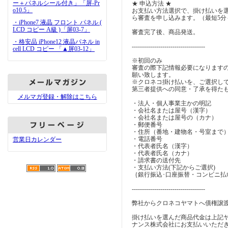
ー＋パネルシール付き」「屏-Pr
★ 申込方法 ★
o10.5」
お支払い方法選択で、掛け払いを
ら審査を申し込みます。（最短5分
・iPhone7 液晶 フロント パネル (
LCD コピー A級 )「屏03-7」
審査完了後、商品発送。
・格安品 iPhone12 液晶パネル in
------------------------------------
cell LCD コピー 「▲屏03-12」
※初回のみ
審査の際下記情報必要になります
願い致します。
※クロネコ掛け払いを、ご選択し
第三者提供への同意・了承を得た
メルマガ登録・解除はこちら
・法人・個人事業主かの明記
・会社名または屋号（漢字）
・会社名または屋号の（カナ）
・郵便番号
・住所（番地・建物名・号室まで
・電話番号
営業日カレンダー
・代表者氏名（漢字）
・代表者氏名（カナ）
・請求書の送付先
・支払い方法(下記からご選択)
｛銀行振込･口座振替・コンビニ払
------------------------------------
弊社からクロネコヤマトへ債権譲
掛け払いを選んだ商品代金は上記
ナンス株式会社にお支払いいただ