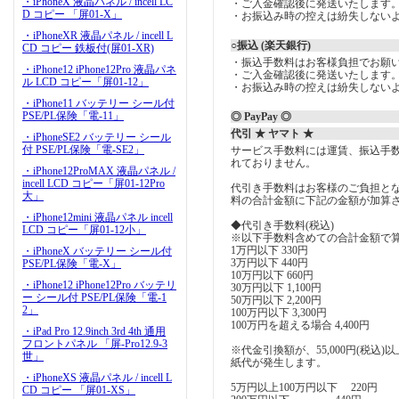
・iPhoneX 液晶パネル / incell LC
・ご入金確認後に発送いたします
D コピー 「屏01-X」
・お振込み時の控えは紛失しない
・iPhoneXR 液晶パネル / incell L
○振込 (楽天銀行)
CD コピー 鉄板付(屏01-XR)
・振込手数料はお客様負担でお願
・iPhone12 iPhone12Pro 液晶パネ
・ご入金確認後に発送いたします
ル LCD コピー「屏01-12」
・お振込み時の控えは紛失しない
・iPhone11 バッテリー シール付
PSE/PL保険「電-11」
◎ PayPay ◎
代引 ★ ヤマト ★
・iPhoneSE2 バッテリー シール
付 PSE/PL保険「電-SE2」
サービス手数料には運賃、振込手
れておりません。
・iPhone12ProMAX 液晶パネル /
incell LCD コピー「屏01-12Pro
代引き手数料はお客様のご負担とな
大」
料の合計金額に下記の金額が加算
・iPhone12mini 液晶パネル incell
◆代引き手数料(税込)
LCD コピー「屏01-12小」
※以下手数料含めての合計金額で
1万円以下 330円
・iPhoneX バッテリー シール付
3万円以下 440円
PSE/PL保険「電-X」
10万円以下 660円
・iPhone12 iPhone12Pro バッテリ
30万円以下 1,100円
ー シール付 PSE/PL保険「電-1
50万円以下 2,200円
2」
100万円以下 3,300円
100万円を超える場合 4,400円
・iPad Pro 12.9inch 3rd 4th 通用
フロントパネル 「屏-Pro12.9-3
※代金引換額が、55,000円(税込
世」
紙代が発生します。
・iPhoneXS 液晶パネル / incell L
5万円以上100万円以下 220円
CD コピー 「屏01-XS」