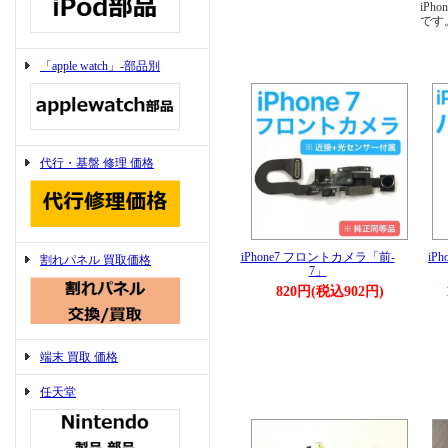
iP
です
「apple watch」-部品別
代行・基盤 修理 価格
iPhone7 フロントカメラ「前-
iP
割れパネル 買取価格
7」
820円(税込902円)
端末 買取 価格
任天堂