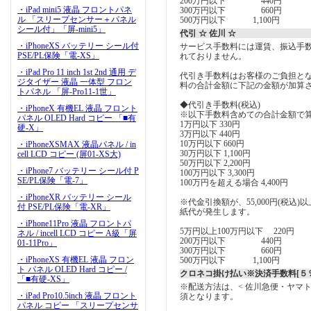
200万円以下 440円
・iPad mini5 液晶 フロントパネ
300万円以下 660円
ル 「スリープセンサー＋パネル
500万円以下 1,100円
シール付」「屏-mini5」
代引 ☆ 佐川 ☆
・iPhoneXS バッテリー シール付
サービス手数料には運賃、振込手
PSE/PL保険「電-XS」
れておりません。
・iPad Pro 11 inch 1st 2nd 通用 デ
代引き手数料はお客様のご負担とな
ジタイザー 液晶 一体型 フロン
料の合計金額に下記の金額が加算
トパネル 「屏-Pro11-1世」
◆代引き手数料(税込)
・iPhoneX 有機EL 液晶 フロント
※以下手数料含めての合計金額で
パネル OLED Hard コピー 「■有
1万円以下 330円
硬-X」
3万円以下 440円
10万円以下 660円
・iPhoneXSMAX 液晶パネル / in
30万円以下 1,100円
cell LCD コピー (屏01-XS大)
50万円以下 2,200円
・iPhone7 バッテリー シール付 P
100万円以下 3,300円
SE/PL保険「電-7」
100万円を超える場合 4,400円
・iPhoneXR バッテリー シール
※代金引換額が、55,000円(税込
付 PSE/PL保険「電-XR」
紙代が発生します。
・iPhone11Pro 液晶 フロントパ
5万円以上100万円以下 220円
ネル / incell LCD コピー A級「屏
200万円以下 440円
01-11Pro」
300万円以下 660円
・iPhoneXS 有機EL 液晶 フロン
500万円以下 1,100円
ト パネル OLED Hard コピー /
クロネコ掛け払い※決済手数料[５％
「■有硬-XS」
※配送方法は、< 佐川急便・ヤマ
・iPad Pro10.5inch 液晶 フロント
須となります。
パネル コピー 「スリープセンサ