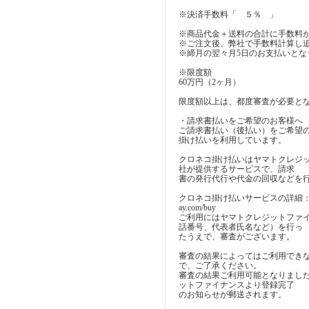
※決済手数料「 ５％ 」
※商品代金＋送料の合計に手数料
※ご注文後、弊社で手数料計算し
※締月の翌々月5日のお支払いとな
※限度額
60万円（2ヶ月）
限度額以上は、都度審査が必要と
・請求書払いをご希望のお客様へ
ご請求書払い（後払い）をご希望
掛け払いを利用しています。
クロネコ掛け払いはヤマトクレジ
社が提供するサービスで、請求
書の発行代行や代金の回収などを
クロネコ掛け払いサービスの詳細：https:/
ay.com/buy
ご利用にはヤマトクレジットファ
話番号、代表者氏名など）を行っ
たうえで、審査がございます。
審査の結果によってはご利用でき
で、ご了承ください。
審査の結果ご利用可能となりまし
ットファイナンスより登録完了
のお知らせが郵送されます。