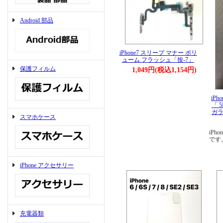
Android 部品
iPhone7 スリープ マナー ボリ
ューム フラッシュ「按-7」
保護フィルム
1,049円(税込1,154円)
iPho
「 
ガラ
スマホケース
iP
です
iPhone アクセサリー
充電器類