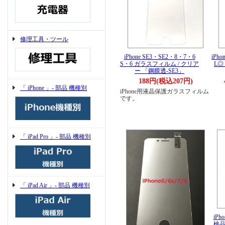
修理工具・ツール
iPhone SE3・SE2・8・7・6
iPh
S・6 ガラスフィルム / クリア
L◎ 
ー 「鋼膜透-SE3」
188円(税込207円)
「 iPhone 」- 部品 機種別
iPhone用液晶保護ガラスフィルム
です。
「 iPad Pro 」- 部品 機種別
「 iPad Air 」- 部品 機種別
iPh
検品