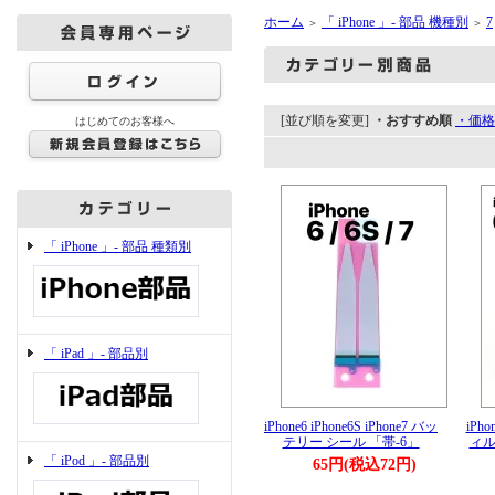
ホーム
「 iPhone 」- 部品 機種別
7
＞
＞
[並び順を変更]
・おすすめ順
・価格
はじめてのお客様へ
「 iPhone 」- 部品 種類別
「 iPad 」- 部品別
iPhone6 iPhone6S iPhone7 バッ
iPh
テリー シール 「帯-6」
ィル
「 iPod 」- 部品別
65円(税込72円)