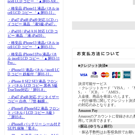
ncell LCD コピー 「▲屏03-XR」
・格安品 iPhone11 液晶パネル in
cell LCD コピー 「▲屏03-11」
・iPad7 iPad8 iPad9 対応 LCD ハ
イコピー 液晶 「液S級-iPad7」
・iPad10 / iPad A16 対応 LCD コ
ピー 液晶 「液-iPad10」
・格安品 iPhone13 液晶パネル in
cell LCD コピー 「▲屏03-13」
・格安品 iPhone11Pro 液晶パネ
ル incell LCD コピー 「▲屏03-11
Pro」
■クレジット決済■
・iPhone11 液晶パネル / incell LC
D コピー 鉄板付「屏01-11」
・iPhone 8 SE2 SE3 液晶 フロン
決済可能サービス
ト パネル LCD コピー 黒色 S級
・クレジットカード「VISA」・「Mast
TrueTone対応/「屏01-8」
S」・「JCB」・「AMES」
入金後、商品を発送いたします。
・iPad7 iPad8 対応 デジタイザー
・代行修理に関してクレジット決
コピー 白色 「7世-触膜」
の対応のみとなります。
・iPhone8 iPhoneSE2 液晶 フロン
Amazon Pay
ト パネル ( LCD コピー A級 )
Amazonのアカウントに登録され
「屏03-8」
用して決済できます。
・iPhone8 バッテリー シール付 P
○振込 (ゆうちょ銀行)
SE/PL保険「電-8」
・振込手数料はお客様負担でお願