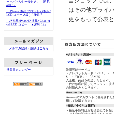
当ショップでは
ー＋パネルシール付き」「屏-Pr
o10.5」
はその他プライ
・iPhone7 液晶 フロント パネル (
LCD コピー A級 )「屏03-7」
更をもって公表
・格安品 iPhone12 液晶パネル in
cell LCD コピー 「▲屏03-12」
メルマガ登録・解除はこちら
■クレジット決済■
営業日カレンダー
決済可能サービス
・クレジットカード「VISA」・「Mast
S」・「JCB」・「AMES」
入金後、商品を発送いたします。
・代行修理に関してクレジット決
の対応のみとなります。
Amazon Pay
Amazonのアカウントに登録され
用して決済できます。
○振込 (ゆうちょ銀行)
・振込手数料はお客様負担でお願