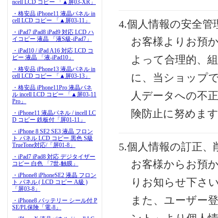
ncell LCD コピー 「▲屏03-XR」
・格安品 iPhone11 液晶パネル in
cell LCD コピー 「▲屏03-11」
4.個人情報の安全管
・iPad7 iPad8 iPad9 対応 LCD ハ
イコピー 液晶 「液S級-iPad7」
お客様よりお預
・iPad10 / iPad A16 対応 LCD コ
ピー 液晶 「液-iPad10」
よって合理的、組
・格安品 iPhone13 液晶パネル in
に、当ショップ
cell LCD コピー 「▲屏03-13」
・格安品 iPhone11Pro 液晶パネ
人データへの不正
ル incell LCD コピー 「▲屏03-11
Pro」
険防止に努めま
・iPhone11 液晶パネル / incell LC
D コピー 鉄板付「屏01-11」
・iPhone 8 SE2 SE3 液晶 フロン
ト パネル LCD コピー 黒色 S級
5.個人情報の訂正、
TrueTone対応/「屏01-8」
・iPad7 iPad8 対応 デジタイザー
お客様からお預
コピー 白色 「7世-触膜」
・iPhone8 iPhoneSE2 液晶 フロン
りお知らせ下さ
ト パネル ( LCD コピー A級 )
「屏03-8」
また、ユーザー
・iPhone8 バッテリー シール付 P
SE/PL保険「電-8」