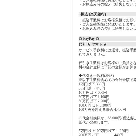
・ご入金確認後に発送いたします
・お振込み時の控えは紛失しない
○振込 (楽天銀行)
・振込手数料はお客様負担でお願
・ご入金確認後に発送いたします
・お振込み時の控えは紛失しない
◎ PayPay ◎
代引 ★ ヤマト ★
サービス手数料には運賃、振込手
れておりません。
代引き手数料はお客様のご負担とな
料の合計金額に下記の金額が加算
◆代引き手数料(税込)
※以下手数料含めての合計金額で
1万円以下 330円
3万円以下 440円
10万円以下 660円
30万円以下 1,100円
50万円以下 2,200円
100万円以下 3,300円
100万円を超える場合 4,400円
※代金引換額が、55,000円(税込
紙代が発生します。
5万円以上100万円以下 220円
200万円以下 440円