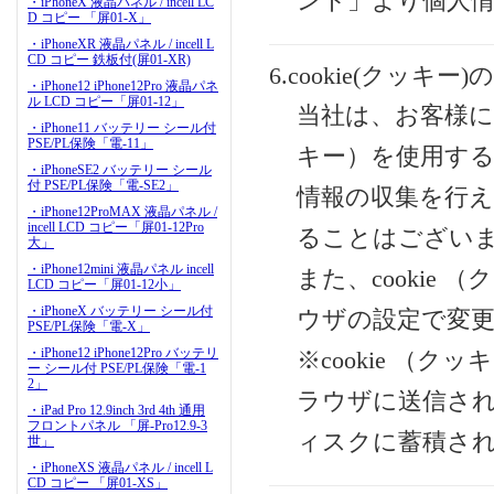
ント」より個人
・iPhoneX 液晶パネル / incell LC
D コピー 「屏01-X」
・iPhoneXR 液晶パネル / incell L
CD コピー 鉄板付(屏01-XR)
6.cookie(クッキ
・iPhone12 iPhone12Pro 液晶パネ
ル LCD コピー「屏01-12」
当社は、お客様によ
・iPhone11 バッテリー シール付
PSE/PL保険「電-11」
キー）を使用す
・iPhoneSE2 バッテリー シール
付 PSE/PL保険「電-SE2」
情報の収集を行
・iPhone12ProMAX 液晶パネル /
incell LCD コピー「屏01-12Pro
ることはござい
大」
・iPhone12mini 液晶パネル incell
また、cookie
LCD コピー「屏01-12小」
・iPhoneX バッテリー シール付
ウザの設定で変
PSE/PL保険「電-X」
・iPhone12 iPhone12Pro バッテリ
※cookie （
ー シール付 PSE/PL保険「電-1
2」
ラウザに送信さ
・iPad Pro 12.9inch 3rd 4th 通用
フロントパネル 「屏-Pro12.9-3
ィスクに蓄積さ
世」
・iPhoneXS 液晶パネル / incell L
CD コピー 「屏01-XS」