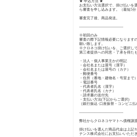
★ 申込方法 ★
お支払い方法選択で、掛け払いを
ら審査を申し込みます。（最短5分
審査完了後、商品発送。
------------------------------------
※初回のみ
審査の際下記情報必要になります
願い致します。
※クロネコ掛け払いを、ご選択し
第三者提供への同意・了承を得た
・法人・個人事業主かの明記
・会社名または屋号（漢字）
・会社名または屋号の（カナ）
・郵便番号
・住所（番地・建物名・号室まで
・電話番号
・代表者氏名（漢字）
・代表者氏名（カナ）
・請求書の送付先
・支払い方法(下記からご選択)
｛銀行振込･口座振替・コンビニ払
------------------------------------
弊社からクロネコヤマトへ債権譲
掛け払いを選んだ商品代金は上記
ナンス株式会社にお支払いいただ