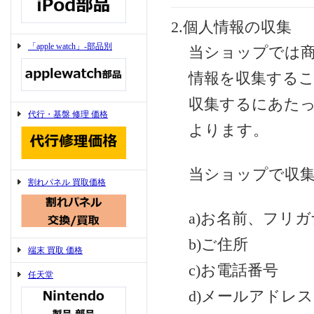
2.個人情報の収集
「apple watch」-部品別
当ショップでは
情報を収集する
収集するにあた
代行・基盤 修理 価格
よります。
当ショップで収
割れパネル 買取価格
a)お名前、フリガ
b)ご住所
端末 買取 価格
c)お電話番号
任天堂
d)メールアドレス