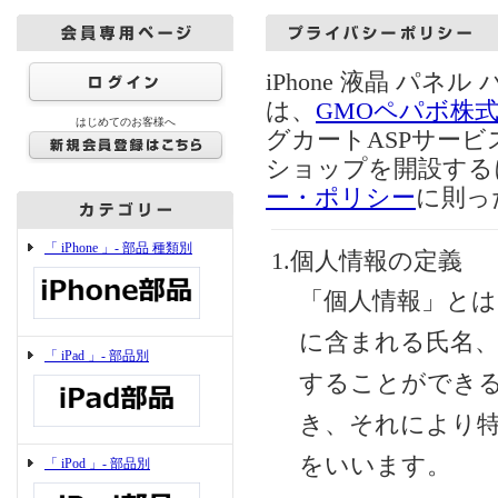
iPhone 液晶 パネ
は、
GMOペパボ株
はじめてのお客様へ
グカートASPサー
ショップを開設する
ー・ポリシー
に則っ
「 iPhone 」- 部品 種類別
1.個人情報の定義
「個人情報」とは
に含まれる氏名
「 iPad 」- 部品別
することができ
き、それにより
をいいます。
「 iPod 」- 部品別