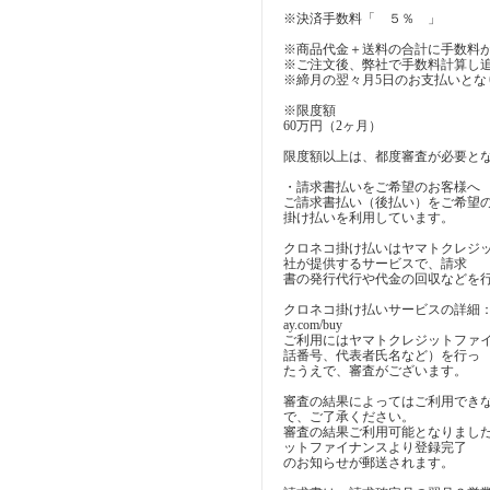
※決済手数料「 ５％ 」
※商品代金＋送料の合計に手数料
※ご注文後、弊社で手数料計算し
※締月の翌々月5日のお支払いとな
※限度額
60万円（2ヶ月）
限度額以上は、都度審査が必要と
・請求書払いをご希望のお客様へ
ご請求書払い（後払い）をご希望
掛け払いを利用しています。
クロネコ掛け払いはヤマトクレジ
社が提供するサービスで、請求
書の発行代行や代金の回収などを
クロネコ掛け払いサービスの詳細：https:/
ay.com/buy
ご利用にはヤマトクレジットファ
話番号、代表者氏名など）を行っ
たうえで、審査がございます。
審査の結果によってはご利用でき
で、ご了承ください。
審査の結果ご利用可能となりまし
ットファイナンスより登録完了
のお知らせが郵送されます。