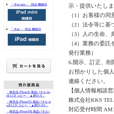
「 iPad mini 」- 部品 機種別
示・提供いたし
（1）お客様の同
（2）法令等に基
「 iPad 」- 部品 機種別
（3）人の生命、
（4）業務の委託
発行業務）
6.開示、訂正、
お預かりした個
連絡ください。
【個人情報相談窓
・格安品 iPhoneX 液晶パネル inc
ell LCD コピー 「▲屏03-X」
株式会社KKS TEL：0
・格安品 iPhoneXS 液晶パネル in
cell LCD コピー 「▲屏03-XS」
対応受付時間 AM1
・格安品 iPhoneXR 液晶パネル i