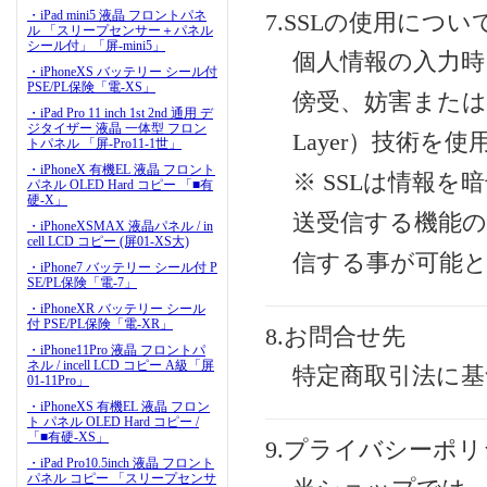
・iPad mini5 液晶 フロントパネ
7.SSLの使用につい
ル 「スリープセンサー＋パネル
シール付」「屏-mini5」
個人情報の入力
・iPhoneXS バッテリー シール付
PSE/PL保険「電-XS」
傍受、妨害または改ざ
・iPad Pro 11 inch 1st 2nd 通用 デ
ジタイザー 液晶 一体型 フロン
Layer）技術を
トパネル 「屏-Pro11-1世」
・iPhoneX 有機EL 液晶 フロント
※ SSLは情報
パネル OLED Hard コピー 「■有
硬-X」
送受信する機能の
・iPhoneXSMAX 液晶パネル / in
cell LCD コピー (屏01-XS大)
信する事が可能
・iPhone7 バッテリー シール付 P
SE/PL保険「電-7」
・iPhoneXR バッテリー シール
付 PSE/PL保険「電-XR」
8.お問合せ先
・iPhone11Pro 液晶 フロントパ
ネル / incell LCD コピー A級「屏
特定商取引法に
01-11Pro」
・iPhoneXS 有機EL 液晶 フロン
ト パネル OLED Hard コピー /
「■有硬-XS」
9.プライバシーポ
・iPad Pro10.5inch 液晶 フロント
パネル コピー 「スリープセンサ