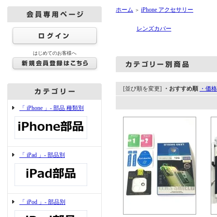
ホーム
iPhone アクセサリー
＞
レンズカバー
はじめてのお客様へ
[並び順を変更]
・おすすめ順
・価格
「 iPhone 」- 部品 種類別
「 iPad 」- 部品別
「 iPod 」- 部品別