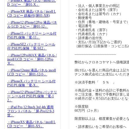
・iPhoneX 液晶パネル / incell LC
D コピー 「屏01-X」
・法人・個人事業主かの明記
・会社名または屋号（漢字）
・iPhoneXR 液晶パネル / incell L
・会社名または屋号の（カナ）
CD コピー 鉄板付(屏01-XR)
・郵便番号
・住所（番地・建物名・号室まで
・iPhone12 iPhone12Pro 液晶パネ
・電話番号
ル LCD コピー「屏01-12」
・代表者氏名（漢字）
・iPhone11 バッテリー シール付
・代表者氏名（カナ）
PSE/PL保険「電-11」
・請求書の送付先
・支払い方法(下記からご選択)
・iPhoneSE2 バッテリー シール
｛銀行振込･口座振替・コンビニ払
付 PSE/PL保険「電-SE2」
------------------------------------
・iPhone12ProMAX 液晶パネル /
incell LCD コピー「屏01-12Pro
弊社からクロネコヤマトへ債権譲
大」
・iPhone12mini 液晶パネル incell
掛け払いを選んだ商品代金は上記
LCD コピー「屏01-12小」
ナンス株式会社にお支払いいただ
・iPhoneX バッテリー シール付
※決済手数料「 ５％ 」
PSE/PL保険「電-X」
※商品代金＋送料の合計に手数料
・iPhone12 iPhone12Pro バッテリ
※ご注文後、弊社で手数料計算し
ー シール付 PSE/PL保険「電-1
※締月の翌々月5日のお支払いとな
2」
※限度額
・iPad Pro 12.9inch 3rd 4th 通用
60万円（2ヶ月）
フロントパネル 「屏-Pro12.9-3
世」
限度額以上は、都度審査が必要と
・iPhoneXS 液晶パネル / incell L
CD コピー 「屏01-XS」
・請求書払いをご希望のお客様へ