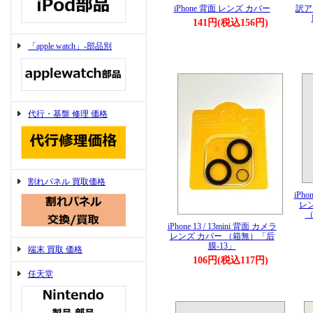
iPhone 背面 レンズ カバー
訳ア
141円(税込156円)
「apple watch」-部品別
代行・基盤 修理 価格
割れパネル 買取価格
iPho
レ
（
iPhone 13 / 13mini 背面 カメラ
レンズ カバー （箱無）「后
膜-13」
端末 買取 価格
106円(税込117円)
任天堂