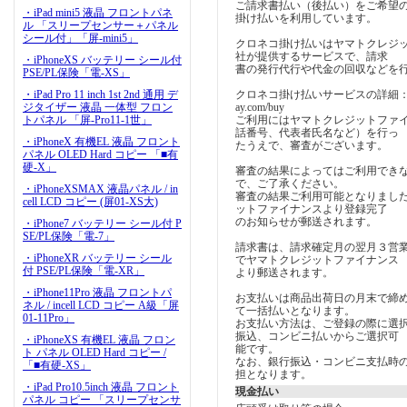
ご請求書払い（後払い）をご希望
・iPad mini5 液晶 フロントパネ
掛け払いを利用しています。
ル 「スリープセンサー＋パネル
シール付」「屏-mini5」
クロネコ掛け払いはヤマトクレジ
社が提供するサービスで、請求
・iPhoneXS バッテリー シール付
書の発行代行や代金の回収などを
PSE/PL保険「電-XS」
・iPad Pro 11 inch 1st 2nd 通用 デ
クロネコ掛け払いサービスの詳細：https:/
ジタイザー 液晶 一体型 フロン
ay.com/buy
トパネル 「屏-Pro11-1世」
ご利用にはヤマトクレジットファ
話番号、代表者氏名など）を行っ
・iPhoneX 有機EL 液晶 フロント
たうえで、審査がございます。
パネル OLED Hard コピー 「■有
硬-X」
審査の結果によってはご利用でき
で、ご了承ください。
・iPhoneXSMAX 液晶パネル / in
審査の結果ご利用可能となりまし
cell LCD コピー (屏01-XS大)
ットファイナンスより登録完了
のお知らせが郵送されます。
・iPhone7 バッテリー シール付 P
SE/PL保険「電-7」
請求書は、請求確定月の翌月３営
・iPhoneXR バッテリー シール
でヤマトクレジットファイナンス
付 PSE/PL保険「電-XR」
より郵送されます。
・iPhone11Pro 液晶 フロントパ
お支払いは商品出荷日の月末で締
ネル / incell LCD コピー A級「屏
て一括払いとなります。
01-11Pro」
お支払い方法は、ご登録の際に選
振込、コンビニ払いからご選択可
・iPhoneXS 有機EL 液晶 フロン
能です。
ト パネル OLED Hard コピー /
なお、銀行振込・コンビニ支払時
「■有硬-XS」
担となります。
・iPad Pro10.5inch 液晶 フロント
現金払い
パネル コピー 「スリープセンサ