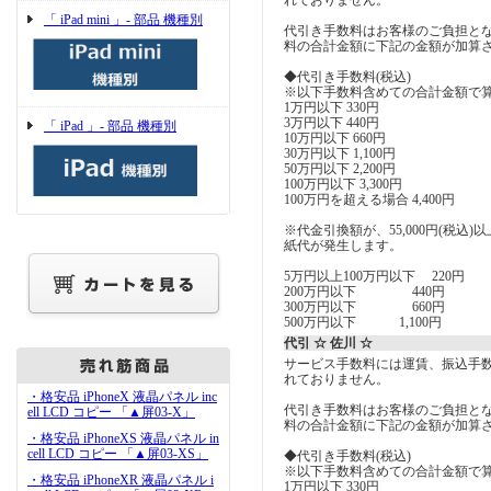
れておりません。
「 iPad mini 」- 部品 機種別
代引き手数料はお客様のご負担とな
料の合計金額に下記の金額が加算
◆代引き手数料(税込)
※以下手数料含めての合計金額で
1万円以下 330円
3万円以下 440円
「 iPad 」- 部品 機種別
10万円以下 660円
30万円以下 1,100円
50万円以下 2,200円
100万円以下 3,300円
100万円を超える場合 4,400円
※代金引換額が、55,000円(税込
紙代が発生します。
5万円以上100万円以下 220円
200万円以下 440円
300万円以下 660円
500万円以下 1,100円
代引 ☆ 佐川 ☆
サービス手数料には運賃、振込手
れておりません。
・格安品 iPhoneX 液晶パネル inc
代引き手数料はお客様のご負担とな
ell LCD コピー 「▲屏03-X」
料の合計金額に下記の金額が加算
・格安品 iPhoneXS 液晶パネル in
cell LCD コピー 「▲屏03-XS」
◆代引き手数料(税込)
※以下手数料含めての合計金額で
・格安品 iPhoneXR 液晶パネル i
1万円以下 330円