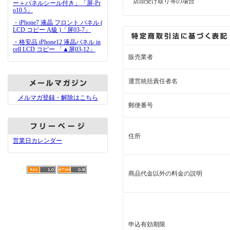
店頭受け取り等の場合
ー＋パネルシール付き」「屏-Pr
o10.5」
・iPhone7 液晶 フロント パネル (
LCD コピー A級 )「屏03-7」
・格安品 iPhone12 液晶パネル in
cell LCD コピー 「▲屏03-12」
販売業者
運営統括責任者名
メルマガ登録・解除はこちら
郵便番号
住所
営業日カレンダー
商品代金以外の料金の説明
申込有効期限