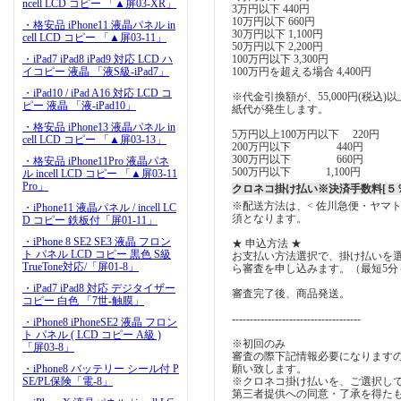
ncell LCD コピー 「▲屏03-XR」
3万円以下 440円
10万円以下 660円
・格安品 iPhone11 液晶パネル in
30万円以下 1,100円
cell LCD コピー 「▲屏03-11」
50万円以下 2,200円
・iPad7 iPad8 iPad9 対応 LCD ハ
100万円以下 3,300円
イコピー 液晶 「液S級-iPad7」
100万円を超える場合 4,400円
・iPad10 / iPad A16 対応 LCD コ
※代金引換額が、55,000円(税込
ピー 液晶 「液-iPad10」
紙代が発生します。
・格安品 iPhone13 液晶パネル in
5万円以上100万円以下 220円
cell LCD コピー 「▲屏03-13」
200万円以下 440円
300万円以下 660円
・格安品 iPhone11Pro 液晶パネ
500万円以下 1,100円
ル incell LCD コピー 「▲屏03-11
Pro」
クロネコ掛け払い※決済手数料[５％
※配送方法は、< 佐川急便・ヤマ
・iPhone11 液晶パネル / incell LC
須となります。
D コピー 鉄板付「屏01-11」
・iPhone 8 SE2 SE3 液晶 フロン
★ 申込方法 ★
ト パネル LCD コピー 黒色 S級
お支払い方法選択で、掛け払いを
TrueTone対応/「屏01-8」
ら審査を申し込みます。（最短5分
・iPad7 iPad8 対応 デジタイザー
審査完了後、商品発送。
コピー 白色 「7世-触膜」
------------------------------------
・iPhone8 iPhoneSE2 液晶 フロン
ト パネル ( LCD コピー A級 )
※初回のみ
「屏03-8」
審査の際下記情報必要になります
・iPhone8 バッテリー シール付 P
願い致します。
SE/PL保険「電-8」
※クロネコ掛け払いを、ご選択し
第三者提供への同意・了承を得た