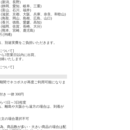
円 (新潟、長野)
0円 (静岡、愛知、岐阜、三重)
0円 (富山、石川、福井)
30円 (滋賀、京都、大阪、兵庫、奈良、和歌山)
30円 (鳥取、岡山、島根、広島、山口)
0円 (香川、徳島、愛媛、高知)
0円 (福岡、佐賀、長崎、大分)
0円 (熊本、宮崎、鹿児島)
円 (沖縄)
は、別途実費をご負担いただきます。
について]
から3営業日以内に出荷。
連絡いたします。
について]
の期間でネコポスが再度ご利用可能になりま
き 一律 300円
ら+1日～3日程度
れ、離島や大阪から遠方の場合は、到着が
注文の場合選択不可
の為、商品数が多い・大きい商品の場合は配