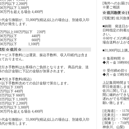
[海外へのお届け
50万円以下 2,200円
※要ご相談
100万円以下 3,300円
100万円を超える場合 4,400円
☆ 佐川急便 ☆ 
[宅配便] 佐川急
※代金引換額が、55,000円(税込)以上の場合は、別途収入印
紙代が発生します。
■納期 発送日から
日時指定の到着
5万円以上100万円以下 220円
さい。
200万円以下 440円
※60サイズの
300万円以下 660円
場合送料が上が
500万円以下 1,100円
代引 ☆ 佐川 ☆
■31,000円以
サービス手数料には運賃、振込手数料、収入印紙代は含ま
※ 集荷時間 ※
れておりません。
◆月～金 16時0
代引き手数料はお客様のご負担となります。 商品代金、送
※ 受付締め切り 
料の合計金額に下記の金額が加算されます。
◆月～金 15時3
◆代引き手数料(税込)
上記集荷時間ま
※以下手数料含めての合計金額で算出します。
即日発送致しま
1万円以下 330円
佐川に関しては
3万円以下 440円
間に確約ができ
10万円以下 660円
遅れがでる可能
30万円以下 1,100円
願い致します。
50万円以下 2,200円
100万円以下 3,300円
[北海道]・・117
100万円を超える場合 4,400円
[北東北]・・86
[南東北]・・79
※代金引換額が、55,000円(税込)以上の場合は、別途収入印
[ 関東 ]・・7
紙代が発生します。
神奈川、山梨)