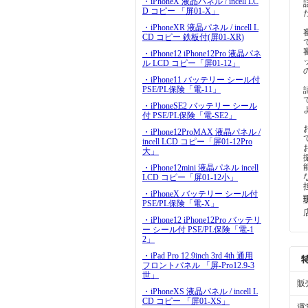
・iPhoneX 液晶パネル / incell LC
D コピー 「屏01-X」
・iPhoneXR 液晶パネル / incell L
CD コピー 鉄板付(屏01-XR)
・iPhone12 iPhone12Pro 液晶パネ
ル LCD コピー「屏01-12」
・iPhone11 バッテリー シール付
PSE/PL保険「電-11」
・iPhoneSE2 バッテリー シール
付 PSE/PL保険「電-SE2」
・iPhone12ProMAX 液晶パネル /
incell LCD コピー「屏01-12Pro
大」
・iPhone12mini 液晶パネル incell
LCD コピー「屏01-12小」
・iPhoneX バッテリー シール付
PSE/PL保険「電-X」
・iPhone12 iPhone12Pro バッテリ
ー シール付 PSE/PL保険「電-1
2」
・iPad Pro 12.9inch 3rd 4th 通用
フロントパネル 「屏-Pro12.9-3
世」
販
・iPhoneXS 液晶パネル / incell L
CD コピー 「屏01-XS」
運