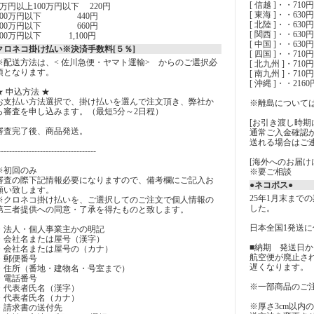
[ 信越 ]・・710
5万円以上100万円以下 220円
[ 東海 ]・・63
200万円以下 440円
[ 北陸 ]・・63
300万円以下 660円
[ 関西 ]・・6
500万円以下 1,100円
[ 中国 ]・・6
クロネコ掛け払い※決済手数料[５％]
[ 四国 ]・・71
※配送方法は、< 佐川急便・ヤマト運輸> からのご選択必
[ 北九州 ]・71
須となります。
[ 南九州 ]・71
[ 沖縄 ]・・2160
★ 申込方法 ★
お支払い方法選択で、掛け払いを選んで注文頂き、弊社か
※離島について
ら審査を申し込みます。（最短5分～2日程）
[お引き渡し時期
審査完了後、商品発送。
通常ご入金確認
送れる場合はご
-----------------------------------
[海外へのお届け
※初回のみ
※要ご相談
審査の際下記情報必要になりますので、備考欄にご記入お
●ネコポス●
願い致します。
25年1月末まで
※クロネコ掛け払いを、ご選択してのご注文で個人情報の
した。
第三者提供への同意・了承を得たものと致します。
日本全国1発送に付
・法人・個人事業主かの明記
・会社名または屋号（漢字）
■納期 発送日か
・会社名または屋号の（カナ）
航空便が廃止さ
・郵便番号
遅くなります。
・住所（番地・建物名・号室まで）
・電話番号
※一部商品のご
・代表者氏名（漢字）
・代表者氏名（カナ）
※厚さ3cm以内
・請求書の送付先