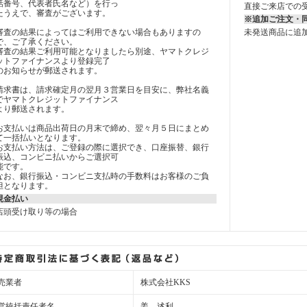
話番号、代表者氏名など）を行っ
直接ご来店での
たうえで、審査がございます。
※追加ご注文・
審査の結果によってはご利用できない場合もありますの
未発送商品に追
で、ご了承ください。
審査の結果ご利用可能となりましたら別途、ヤマトクレジ
ットファイナンスより登録完了
のお知らせが郵送されます。
請求書は、請求確定月の翌月３営業日を目安に、弊社名義
でヤマトクレジットファイナンス
より郵送されます。
お支払いは商品出荷日の月末で締め、翌々月５日にまとめ
て一括払いとなります。
お支払い方法は、ご登録の際に選択でき、口座振替、銀行
振込、コンビニ払いからご選択可
能です。
なお、銀行振込・コンビニ支払時の手数料はお客様のご負
担となります。
現金払い
店頭受け取り等の場合
売業者
株式会社KKS
営統括責任者名
姜 述利