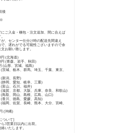
前後
※
でにご入金・梱包・注文追加、間に合えば
す。
すが、センター仕分け時の配送先間違え
ので、遅れがでる可能性ございますので余
注文お願い致します。
0円 (北海道)
00円 (青森、岩手、秋田)
0円 (山形、宮城、福島)
00円 (茨城、栃木、群馬、埼玉、千葉、東京、
円 (新潟、長野)
0円 (静岡、愛知、岐阜、三重)
0円 (富山、石川、福井)
10円 (滋賀、京都、大阪、兵庫、奈良、和歌山)
10円 (鳥取、岡山、島根、広島、山口)
0円 (香川、徳島、愛媛、高知)
00円 (福岡、佐賀、長崎、熊本、大分、宮崎、
0円 (沖縄)
について]
から3営業日以内に出荷。
連絡いたします。