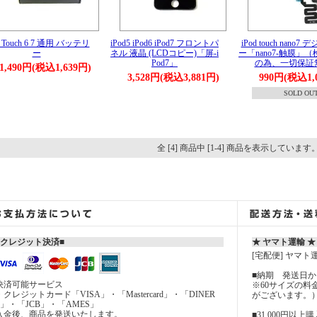
d Touch 6 7 通用 バッテリ
iPod5 iPod6 iPod7 フロントパ
iPod touch nano7
ー
ネル 液晶 (LCDコピー)「屏-i
ー「nano7-触膜」
Pod7」
の為、一切保証
1,490円(税込1,639円)
3,528円(税込3,881円)
990円(税込1,
SOLD OU
全 [4] 商品中 [1-4] 商品を表示しています
■クレジット決済■
★ ヤマト運輸 ★
[宅配便] ヤマト
■納期 発送日から
決済可能サービス
※60サイズの
・クレジットカード「VISA」・「Mastercard」・「DINER
がございます。
S」・「JCB」・「AMES」
入金後、商品を発送いたします。
■31,000円以上