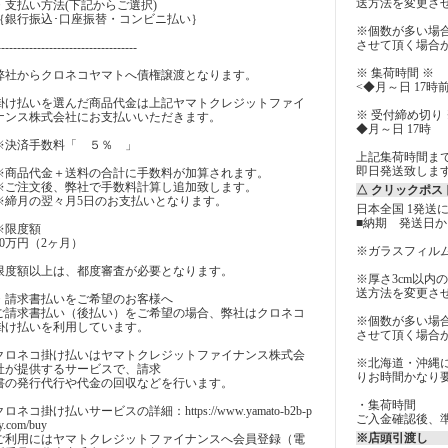
送方法を変更さ
・支払い方法(下記からご選択)
｛銀行振込･口座振替・コンビニ払い｝
※個数が多い場
させて頂く場合
-----------------------------------
※ 集荷時間 ※
弊社からクロネコヤマトへ債権譲渡となります。
<◆月～日 17時
掛け払いを選んだ商品代金は上記ヤマトクレジットファイ
※ 受付締め切り 
ナンス株式会社にお支払いいただきます。
◆月～日 17時
※決済手数料「 ５％ 」
上記集荷時間ま
即日発送致しま
※商品代金＋送料の合計に手数料が加算されます。
※ご注文後、弊社で手数料計算し追加致します。
△ クリックポス
※締月の翌々月5日のお支払いとなります。
日本全国 1発送に
■納期 発送日か
※限度額
60万円（2ヶ月）
※ガラスフィル
限度額以上は、都度審査が必要となります。
※厚さ3cm以内
送方法を変更さ
・請求書払いをご希望のお客様へ
ご請求書払い（後払い）をご希望の場合、弊社はクロネコ
※個数が多い場
掛け払いを利用しています。
させて頂く場合
クロネコ掛け払いはヤマトクレジットファイナンス株式会
※北海道・沖縄
社が提供するサービスで、請求
りお時間かなり要
書の発行代行や代金の回収などを行います。
・集荷時間
クロネコ掛け払いサービスの詳細：https://www.yamato-b2b-p
ご入金確認後、
y.com/buy
※店頭引渡し
ご利用にはヤマトクレジットファイナンスへ会員登録（電