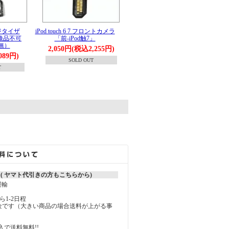
 デジタイザ
iPod touch 6 7 フロントカメラ
（検品不可
「前-iPod触7」
無）
2,050円(税込2,255円)
089円)
SOLD OUT
T
。
 ( ヤマト代引きの方もこちらから)
運輸
1-2日程
料金です（大きい商品の場合送料が上がる事
）
購入で送料無料!!