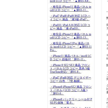
ncell LCD コピー 「▲屏03-XR」
・格安品 iPhone11 液晶パネル in
cell LCD コピー 「▲屏03-11」
-
・iPad7 iPad8 iPad9 対応 LCD ハ
イコピー 液晶 「液S級-iPad7」
・iPad10 / iPad A16 対応 LCD コ
ピー 液晶 「液-iPad10」
・格安品 iPhone13 液晶パネル in
cell LCD コピー 「▲屏03-13」
・格安品 iPhone11Pro 液晶パネ
ル incell LCD コピー 「▲屏03-11
Pro」
・iPhone11 液晶パネル / incell LC
D コピー 鉄板付「屏01-11」
・iPhone 8 SE2 SE3 液晶 フロン
ト パネル LCD コピー 黒色 S級
TrueTone対応/「屏01-8」
・iPad7 iPad8 対応 デジタイザー
コピー 白色 「7世-触膜」
・iPhone8 iPhoneSE2 液晶 フロン
ト パネル ( LCD コピー A級 )
「屏03-8」
・iPhone8 バッテリー シール付 P
a
SE/PL保険「電-8」