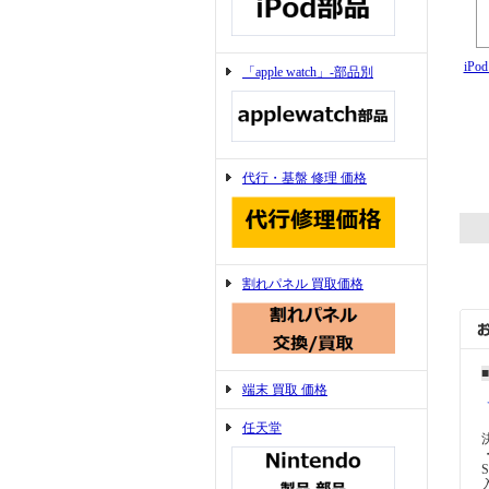
iPo
「apple watch」-部品別
代行・基盤 修理 価格
割れパネル 買取価格
端末 買取 価格
任天堂