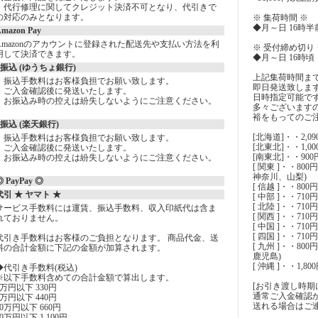
・代行修理に関してクレジット決済不可となり、代引きで
の対応のみとなります。
※ 集荷時間 ※
◆月～日 16時半
mazon Pay
Amazonのアカウントに登録された配送先や支払い方法を利
※ 受付締め切り 
用して決済できます。
◆月～日 16時頃
○振込 (ゆうちょ銀行)
上記集荷時間ま
・振込手数料はお客様負担でお願い致します。
即日発送致しま
・ご入金確認後に発送いたします。
日時指定可能で
・お振込み時の控えは紛失しないようにご注意ください。
多々ございます
裕をもってのご
○振込 (楽天銀行)
[北海道]・・2,09
・振込手数料はお客様負担でお願い致します。
[北東北]・・1,0
・ご入金確認後に発送いたします。
[南東北]・・90
・お振込み時の控えは紛失しないようにご注意ください。
[ 関東 ]・・8
神奈川、山梨)
 PayPay ◎
[ 信越 ]・・800
代引 ★ ヤマト ★
[ 中部 ]・・71
[ 北陸 ]・・71
サービス手数料には運賃、振込手数料、収入印紙代は含ま
[ 関西 ]・・7
れておりません。
[ 中国 ]・・7
[ 四国 ]・・71
代引き手数料はお客様のご負担となります。 商品代金、送
[ 九州 ]・・8
料の合計金額に下記の金額が加算されます。
鹿児島)
[ 沖縄 ]・・1,80
◆代引き手数料(税込)
※以下手数料含めての合計金額で算出します。
[お引き渡し時期
1万円以下 330円
通常ご入金確認
3万円以下 440円
送れる場合はご
10万円以下 660円
30万円以下 1,100円