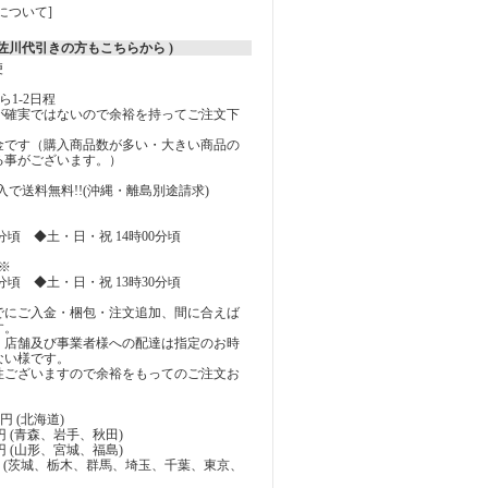
について]
( 佐川代引きの方もこちらから )
便
1-2日程
が確実ではないので余裕を持ってご注文下
料金です（購入商品数が多い・大きい商品の
る事がございます。）
上購入で送料無料!!(沖縄・離島別途請求)
0分頃 ◆土・日・祝 14時00分頃
※
0分頃 ◆土・日・祝 13時30分頃
でにご入金・梱包・注文追加、間に合えば
す。
、店舗及び事業者様への配達は指定のお時
ない様です。
性ございますので余裕をもってのご注文お
0円 (北海道)
0円 (青森、岩手、秋田)
0円 (山形、宮城、福島)
10円 (茨城、栃木、群馬、埼玉、千葉、東京、