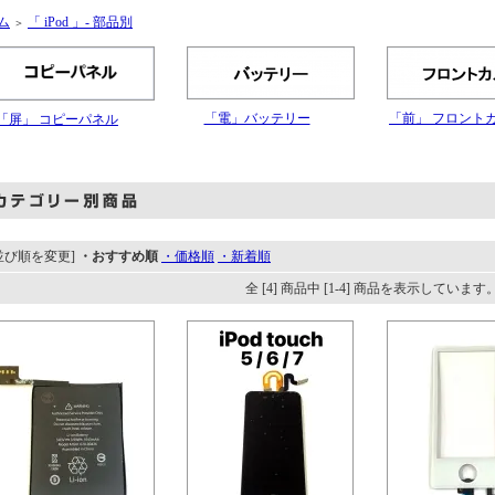
ム
「 iPod 」- 部品別
＞
「電」バッテリー
「前」 フロント
「屏」 コピーパネル
並び順を変更]
・おすすめ順
・価格順
・新着順
全 [4] 商品中 [1-4] 商品を表示しています