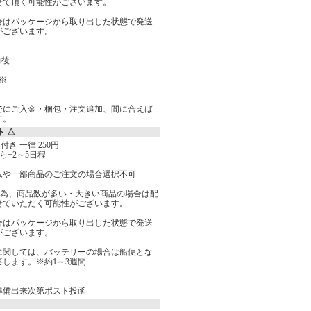
せて頂く可能性がございます。
合はパッケージから取り出した状態で発送
がございます。
前後
※
でにご入金・梱包・注文追加、間に合えば
す。
ト △
付き 一律 250円
ら+2～5日程
ムや一部商品のご注文の場合選択不可
の為、商品数が多い・大きい商品の場合は配
せていただく可能性がございます。
合はパッケージから取り出した状態で発送
がございます。
に関しては、バッテリーの場合は船便とな
します。※約1～3週間
準備出来次第ポスト投函