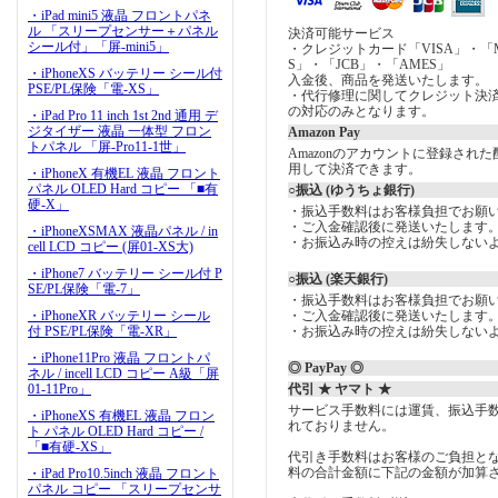
・iPad mini5 液晶 フロントパネ
ル 「スリープセンサー＋パネル
決済可能サービス
シール付」「屏-mini5」
・クレジットカード「VISA」・「Mast
S」・「JCB」・「AMES」
・iPhoneXS バッテリー シール付
入金後、商品を発送いたします。
PSE/PL保険「電-XS」
・代行修理に関してクレジット決
の対応のみとなります。
・iPad Pro 11 inch 1st 2nd 通用 デ
ジタイザー 液晶 一体型 フロン
Amazon Pay
トパネル 「屏-Pro11-1世」
Amazonのアカウントに登録され
用して決済できます。
・iPhoneX 有機EL 液晶 フロント
パネル OLED Hard コピー 「■有
○振込 (ゆうちょ銀行)
硬-X」
・振込手数料はお客様負担でお願
・ご入金確認後に発送いたします
・iPhoneXSMAX 液晶パネル / in
・お振込み時の控えは紛失しない
cell LCD コピー (屏01-XS大)
・iPhone7 バッテリー シール付 P
○振込 (楽天銀行)
SE/PL保険「電-7」
・振込手数料はお客様負担でお願
・iPhoneXR バッテリー シール
・ご入金確認後に発送いたします
付 PSE/PL保険「電-XR」
・お振込み時の控えは紛失しない
・iPhone11Pro 液晶 フロントパ
◎ PayPay ◎
ネル / incell LCD コピー A級「屏
01-11Pro」
代引 ★ ヤマト ★
サービス手数料には運賃、振込手
・iPhoneXS 有機EL 液晶 フロン
れておりません。
ト パネル OLED Hard コピー /
「■有硬-XS」
代引き手数料はお客様のご負担とな
料の合計金額に下記の金額が加算
・iPad Pro10.5inch 液晶 フロント
パネル コピー 「スリープセンサ