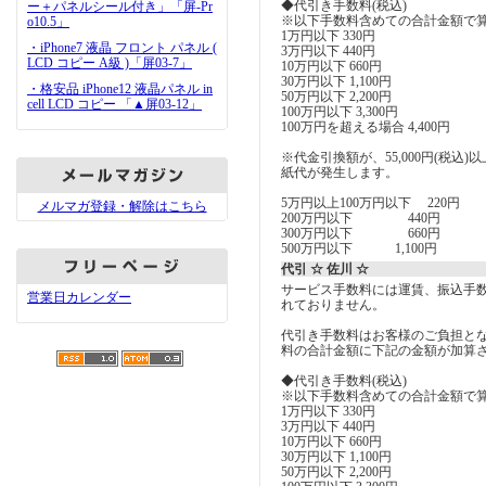
◆代引き手数料(税込)
ー＋パネルシール付き」「屏-Pr
※以下手数料含めての合計金額で
o10.5」
1万円以下 330円
・iPhone7 液晶 フロント パネル (
3万円以下 440円
LCD コピー A級 )「屏03-7」
10万円以下 660円
30万円以下 1,100円
・格安品 iPhone12 液晶パネル in
50万円以下 2,200円
cell LCD コピー 「▲屏03-12」
100万円以下 3,300円
100万円を超える場合 4,400円
※代金引換額が、55,000円(税込
紙代が発生します。
5万円以上100万円以下 220円
メルマガ登録・解除はこちら
200万円以下 440円
300万円以下 660円
500万円以下 1,100円
代引 ☆ 佐川 ☆
サービス手数料には運賃、振込手
営業日カレンダー
れておりません。
代引き手数料はお客様のご負担とな
料の合計金額に下記の金額が加算
◆代引き手数料(税込)
※以下手数料含めての合計金額で
1万円以下 330円
3万円以下 440円
10万円以下 660円
30万円以下 1,100円
50万円以下 2,200円