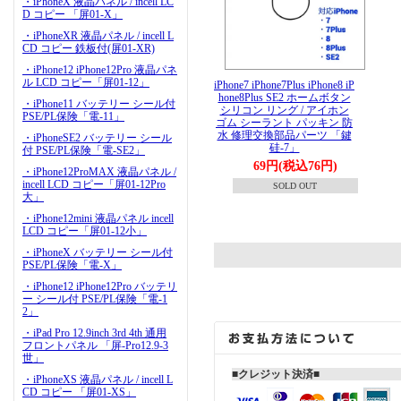
・iPhoneX 液晶パネル / incell LC
D コピー 「屏01-X」
・iPhoneXR 液晶パネル / incell L
CD コピー 鉄板付(屏01-XR)
・iPhone12 iPhone12Pro 液晶パネ
ル LCD コピー「屏01-12」
iPhone7 iPhone7Plus iPhone8 iP
hone8Plus SE2 ホームボタン
・iPhone11 バッテリー シール付
シリコン リング / アイホン
PSE/PL保険「電-11」
ゴム シーラント パッキン 防
水 修理交換部品パーツ 「鍵
・iPhoneSE2 バッテリー シール
硅-7」
付 PSE/PL保険「電-SE2」
69円(税込76円)
・iPhone12ProMAX 液晶パネル /
incell LCD コピー「屏01-12Pro
SOLD OUT
大」
・iPhone12mini 液晶パネル incell
LCD コピー「屏01-12小」
・iPhoneX バッテリー シール付
PSE/PL保険「電-X」
・iPhone12 iPhone12Pro バッテリ
ー シール付 PSE/PL保険「電-1
2」
・iPad Pro 12.9inch 3rd 4th 通用
フロントパネル 「屏-Pro12.9-3
世」
■クレジット決済■
・iPhoneXS 液晶パネル / incell L
CD コピー 「屏01-XS」