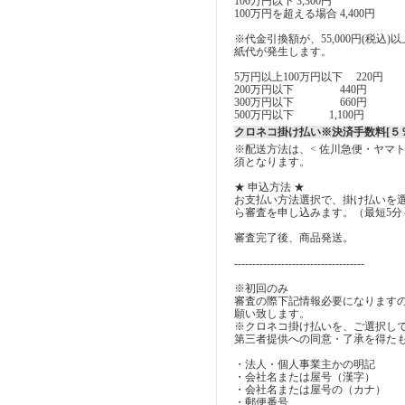
100万円以下 3,300円
100万円を超える場合 4,400円
※代金引換額が、55,000円(税込
紙代が発生します。
5万円以上100万円以下 220円
200万円以下 440円
300万円以下 660円
500万円以下 1,100円
クロネコ掛け払い※決済手数料[５％
※配送方法は、< 佐川急便・ヤマ
須となります。
★ 申込方法 ★
お支払い方法選択で、掛け払いを
ら審査を申し込みます。（最短5分
審査完了後、商品発送。
------------------------------------
※初回のみ
審査の際下記情報必要になります
願い致します。
※クロネコ掛け払いを、ご選択し
第三者提供への同意・了承を得た
・法人・個人事業主かの明記
・会社名または屋号（漢字）
・会社名または屋号の（カナ）
・郵便番号