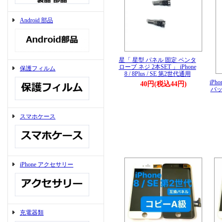
Android 部品
星「 星型 パネル 固定 ペンタ
ローブ ネジ 2本SET 」 iPhone
保護フィルム
8 / 8Plus / SE 第2世代通用
iPho
40円(税込44円)
バッ
スマホケース
iPhone アクセサリー
充電器類