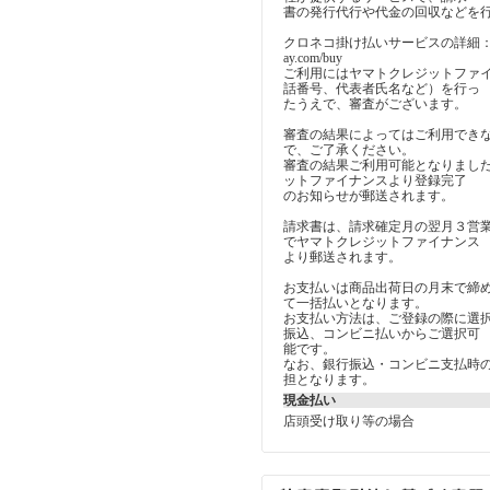
書の発行代行や代金の回収などを
クロネコ掛け払いサービスの詳細：https:/
ay.com/buy
ご利用にはヤマトクレジットファ
話番号、代表者氏名など）を行っ
たうえで、審査がございます。
審査の結果によってはご利用でき
で、ご了承ください。
審査の結果ご利用可能となりまし
ットファイナンスより登録完了
のお知らせが郵送されます。
請求書は、請求確定月の翌月３営
でヤマトクレジットファイナンス
より郵送されます。
お支払いは商品出荷日の月末で締
て一括払いとなります。
お支払い方法は、ご登録の際に選
振込、コンビニ払いからご選択可
能です。
なお、銀行振込・コンビニ支払時
担となります。
現金払い
店頭受け取り等の場合