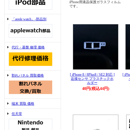
iPhone用液晶保護ガラスフィルム
です。
「apple watch」-部品別
代行・基盤 修理 価格
[ iPhone 8 / 8Plus8 / SE2 対応 ]
[ iPh
割れパネル 買取価格
近接センサ プラスチックホ
ルダー
40円(税込44円)
端末 買取 価格
任天堂