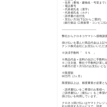
・住所（番地・建物名・号室まで
・電話番号
・代表者氏名（漢字）
・代表者氏名（カナ）
・請求書の送付先
・支払い方法(下記からご選択)
｛銀行振込･口座振替・コンビニ払
------------------------------------
弊社からクロネコヤマトへ債権譲
掛け払いを選んだ商品代金は上記
ナンス株式会社にお支払いいただ
※決済手数料「 ５％ 」
※商品代金＋送料の合計に手数料
※ご注文後、弊社で手数料計算し
※締月の翌々月5日のお支払いとな
※限度額
60万円（2ヶ月）
限度額以上は、都度審査が必要と
・請求書払いをご希望のお客様へ
ご請求書払い（後払い）をご希望
掛け払いを利用しています。
クロネコ掛け払いはヤマトクレジ
社が提供するサービスで、請求