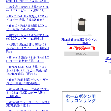
ncell LCD コピー 「▲屏03-XR」
・格安品 iPhone11 液晶パネル in
cell LCD コピー 「▲屏03-11」
・iPad7 iPad8 iPad9 対応 LCD ハ
イコピー 液晶 「液S級-iPad7」
・iPad10 / iPad A16 対応 LCD コ
ピー 液晶 「液-iPad10」
・格安品 iPhone13 液晶パネル in
cell LCD コピー 「▲屏03-13」
iPhone8 iPhoneSE2 ラウドス
ピーカー 「声-8」
・格安品 iPhone11Pro 液晶パネ
ル incell LCD コピー 「▲屏03-11
585円(税込644円)
Pro」
SOLD OUT
・iPhone11 液晶パネル / incell LC
[ iP
D コピー 鉄板付「屏01-11」
ー 
・iPhone 8 SE2 SE3 液晶 フロン
ト パネル LCD コピー 黒色 S級
TrueTone対応/「屏01-8」
・iPad7 iPad8 対応 デジタイザー
コピー 白色 「7世-触膜」
・iPhone8 iPhoneSE2 液晶 フロン
ト パネル ( LCD コピー A級 )
「屏03-8」
・iPhone8 バッテリー シール付 P
SE/PL保険「電-8」