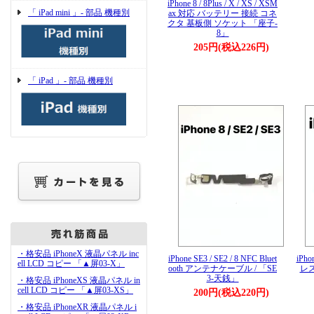
iPhone 8 / 8Plus / X / XS / XSM
「 iPad mini 」- 部品 機種別
ax 対応 バッテリー 接続 コネ
クタ 基板側 ソケット 「座子-
8」
205円(税込226円)
「 iPad 」- 部品 機種別
・格安品 iPhoneX 液晶パネル inc
iPhone SE3 / SE2 / 8 NFC Bluet
iPho
ell LCD コピー 「▲屏03-X」
ooth アンテナケーブル / 「SE
レス
3-天銭」
・格安品 iPhoneXS 液晶パネル in
cell LCD コピー 「▲屏03-XS」
200円(税込220円)
・格安品 iPhoneXR 液晶パネル i