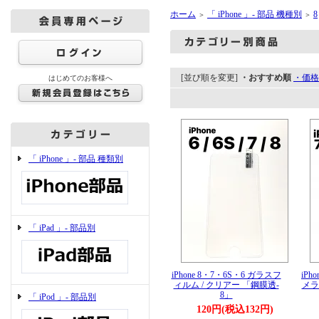
ホーム
「 iPhone 」- 部品 機種別
8
＞
＞
[並び順を変更]
・おすすめ順
・価格
はじめてのお客様へ
「 iPhone 」- 部品 種類別
「 iPad 」- 部品別
iPhone 8・7・6S・6 ガラスフ
iPh
ィルム / クリアー 「鋼膜透-
メラ
8」
「 iPod 」- 部品別
120円(税込132円)