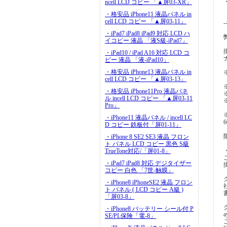
ncell LCD コピー 「▲屏03-XR」
・格安品 iPhone11 液晶パネル in
cell LCD コピー 「▲屏03-11」
-
・iPad7 iPad8 iPad9 対応 LCD ハ
イコピー 液晶 「液S級-iPad7」
・iPad10 / iPad A16 対応 LCD コ
ピー 液晶 「液-iPad10」
・格安品 iPhone13 液晶パネル in
cell LCD コピー 「▲屏03-13」
・格安品 iPhone11Pro 液晶パネ
ル incell LCD コピー 「▲屏03-11
Pro」
・iPhone11 液晶パネル / incell LC
D コピー 鉄板付「屏01-11」
・iPhone 8 SE2 SE3 液晶 フロン
ト パネル LCD コピー 黒色 S級
TrueTone対応/「屏01-8」
・iPad7 iPad8 対応 デジタイザー
コピー 白色 「7世-触膜」
・iPhone8 iPhoneSE2 液晶 フロン
ト パネル ( LCD コピー A級 )
「屏03-8」
・iPhone8 バッテリー シール付 P
a
SE/PL保険「電-8」