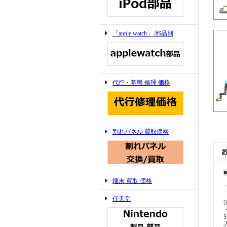
「apple watch」-部品別
代行・基盤 修理 価格
割れパネル 買取価格
端末 買取 価格
任天堂