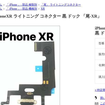
ム
「 iPhone 」- 部品 種類別
「尾」 ライトニングコネクター
＞
＞
ム
「 iPhone 」- 部品 機種別
XR
＞
＞
PhoneXR ライトニング コネクター 黒 ドック 「尾-XR」
iPh
黒 ド
型番
販売
在庫
購入
» 特定
買
こ