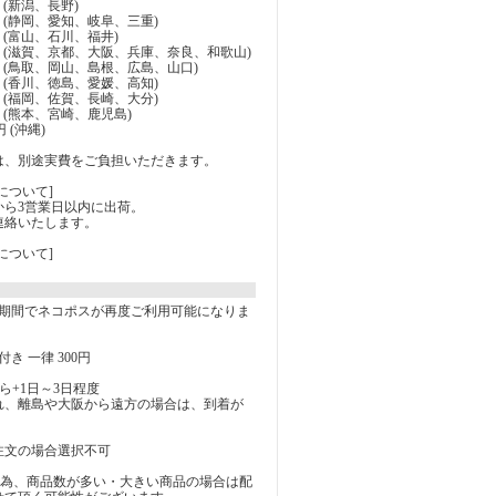
円 (新潟、長野)
0円 (静岡、愛知、岐阜、三重)
0円 (富山、石川、福井)
30円 (滋賀、京都、大阪、兵庫、奈良、和歌山)
30円 (鳥取、岡山、島根、広島、山口)
0円 (香川、徳島、愛媛、高知)
0円 (福岡、佐賀、長崎、大分)
0円 (熊本、宮崎、鹿児島)
円 (沖縄)
は、別途実費をご負担いただきます。
について]
から3営業日以内に出荷。
連絡いたします。
について]
の期間でネコポスが再度ご利用可能になりま
き 一律 300円
ら+1日～3日程度
れ、離島や大阪から遠方の場合は、到着が
注文の場合選択不可
の為、商品数が多い・大きい商品の場合は配