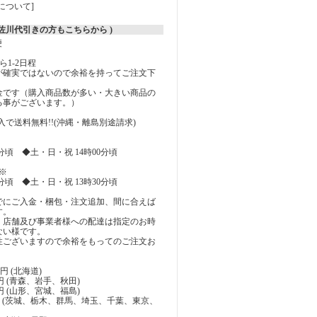
について]
( 佐川代引きの方もこちらから )
便
1-2日程
が確実ではないので余裕を持ってご注文下
料金です（購入商品数が多い・大きい商品の
る事がございます。）
上購入で送料無料!!(沖縄・離島別途請求)
0分頃 ◆土・日・祝 14時00分頃
※
0分頃 ◆土・日・祝 13時30分頃
でにご入金・梱包・注文追加、間に合えば
す。
、店舗及び事業者様への配達は指定のお時
ない様です。
性ございますので余裕をもってのご注文お
0円 (北海道)
0円 (青森、岩手、秋田)
0円 (山形、宮城、福島)
10円 (茨城、栃木、群馬、埼玉、千葉、東京、