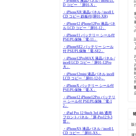
・iPhoneX 液晶パネル / incell LC
D コピー 「屏01-X」
・iPhoneXR 液晶パネル / incell L
CD コピー 鉄板付(屏01-XR)
・iPhone12 iPhone12Pro 液晶パネ
ル LCD コピー「屏01-12」
・iPhone11 バッテリー シール付
PSE/PL保険「電-11」
・iPhoneSE2 バッテリー シール
付 PSE/PL保険「電-SE2」
・iPhone12ProMAX 液晶パネル /
incell LCD コピー「屏01-12Pro
大」
・iPhone12mini 液晶パネル incell
LCD コピー「屏01-12小」
・iPhoneX バッテリー シール付
PSE/PL保険「電-X」
・iPhone12 iPhone12Pro バッテリ
ー シール付 PSE/PL保険「電-1
2」
・iPad Pro 12.9inch 3rd 4th 通用
フロントパネル 「屏-Pro12.9-3
世」
販
・iPhoneXS 液晶パネル / incell L
CD コピー 「屏01-XS」
運