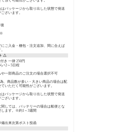
せて頂く可能性がございます。
合はパッケージから取り出した状態で発送
がございます。
前後
※
でにご入金・梱包・注文追加、間に合えば
す。
ト △
付き 一律 250円
ら+2～5日程
ムや一部商品のご注文の場合選択不可
の為、商品数が多い・大きい商品の場合は配
せていただく可能性がございます。
合はパッケージから取り出した状態で発送
がございます。
に関しては、バッテリーの場合は船便とな
します。※約1～3週間
準備出来次第ポスト投函