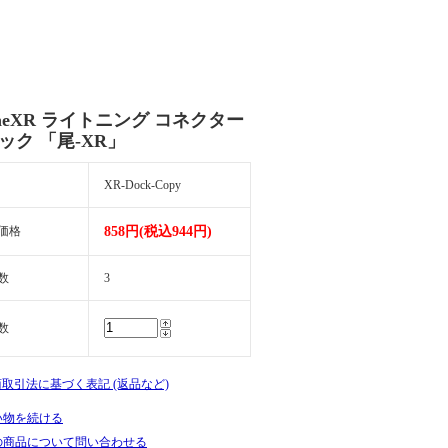
oneXR ライトニング コネクター
ック 「尾-XR」
XR-Dock-Copy
価格
858円(税込944円)
数
3
数
商取引法に基づく表記 (返品など)
い物を続ける
の商品について問い合わせる