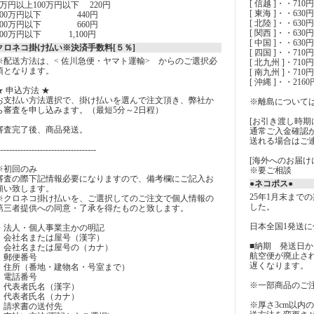
[ 信越 ]・・710
5万円以上100万円以下 220円
[ 東海 ]・・63
200万円以下 440円
[ 北陸 ]・・63
300万円以下 660円
[ 関西 ]・・6
500万円以下 1,100円
[ 中国 ]・・6
クロネコ掛け払い※決済手数料[５％]
[ 四国 ]・・71
※配送方法は、< 佐川急便・ヤマト運輸> からのご選択必
[ 北九州 ]・71
須となります。
[ 南九州 ]・71
[ 沖縄 ]・・2160
★ 申込方法 ★
お支払い方法選択で、掛け払いを選んで注文頂き、弊社か
※離島について
ら審査を申し込みます。（最短5分～2日程）
[お引き渡し時期
審査完了後、商品発送。
通常ご入金確認
送れる場合はご
-----------------------------------
[海外へのお届け
※初回のみ
※要ご相談
審査の際下記情報必要になりますので、備考欄にご記入お
●ネコポス●
願い致します。
25年1月末まで
※クロネコ掛け払いを、ご選択してのご注文で個人情報の
した。
第三者提供への同意・了承を得たものと致します。
日本全国1発送に付
・法人・個人事業主かの明記
・会社名または屋号（漢字）
■納期 発送日か
・会社名または屋号の（カナ）
航空便が廃止さ
・郵便番号
遅くなります。
・住所（番地・建物名・号室まで）
・電話番号
※一部商品のご
・代表者氏名（漢字）
・代表者氏名（カナ）
※厚さ3cm以内
・請求書の送付先