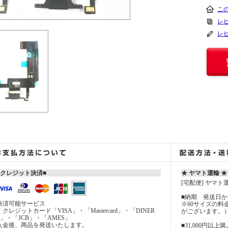
こ
レビ
レ
■クレジット決済■
★ ヤマト運輸 ★
[宅配便] ヤマト
■納期 発送日から
決済可能サービス
※60サイズの
・クレジットカード「VISA」・「Mastercard」・「DINER
がございます。
S」・「JCB」・「AMES」
入金後、商品を発送いたします。
■31,000円以上