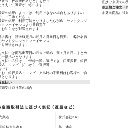
話番号、代表者氏名など）を行っ
直接ご来店での
たうえで、審査がございます。
※追加ご注文・
審査の結果によってはご利用できない場合もありますの
未発送商品に追
で、ご了承ください。
審査の結果ご利用可能となりましたら別途、ヤマトクレジ
ットファイナンスより登録完了
のお知らせが郵送されます。
請求書は、請求確定月の翌月３営業日を目安に、弊社名義
でヤマトクレジットファイナンス
より郵送されます。
お支払いは商品出荷日の月末で締め、翌々月５日にまとめ
て一括払いとなります。
お支払い方法は、ご登録の際に選択でき、口座振替、銀行
振込、コンビニ払いからご選択可
能です。
なお、銀行振込・コンビニ支払時の手数料はお客様のご負
担となります。
現金払い
店頭受け取り等の場合
売業者
株式会社KKS
営統括責任者名
姜 述利