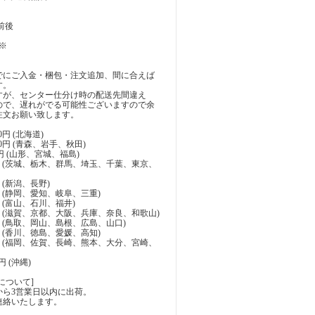
前後
※
でにご入金・梱包・注文追加、間に合えば
す。
すが、センター仕分け時の配送先間違え
ので、遅れがでる可能性ございますので余
注文お願い致します。
0円 (北海道)
00円 (青森、岩手、秋田)
0円 (山形、宮城、福島)
00円 (茨城、栃木、群馬、埼玉、千葉、東京、
円 (新潟、長野)
0円 (静岡、愛知、岐阜、三重)
0円 (富山、石川、福井)
10円 (滋賀、京都、大阪、兵庫、奈良、和歌山)
10円 (鳥取、岡山、島根、広島、山口)
0円 (香川、徳島、愛媛、高知)
00円 (福岡、佐賀、長崎、熊本、大分、宮崎、
0円 (沖縄)
について]
から3営業日以内に出荷。
連絡いたします。