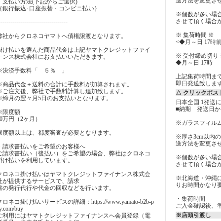
送方法を変更さ
・支払い方法(下記からご選択)
｛銀行振込･口座振替・コンビニ払い｝
※個数が多い場
させて頂く場合
-----------------------------------
※ 集荷時間 ※
弊社からクロネコヤマトへ債権譲渡となります。
<◆月～日 17時
掛け払いを選んだ商品代金は上記ヤマトクレジットファイ
※ 受付締め切り 
ナンス株式会社にお支払いいただきます。
◆月～日 17時
※決済手数料「 ５％ 」
上記集荷時間ま
即日発送致しま
※商品代金＋送料の合計に手数料が加算されます。
※ご注文後、弊社で手数料計算し追加致します。
△ クリックポス
※締月の翌々月5日のお支払いとなります。
日本全国 1発送に
■納期 発送日か
※限度額
60万円（2ヶ月）
※ガラスフィル
限度額以上は、都度審査が必要となります。
※厚さ3cm以内
送方法を変更さ
・請求書払いをご希望のお客様へ
ご請求書払い（後払い）をご希望の場合、弊社はクロネコ
※個数が多い場
掛け払いを利用しています。
させて頂く場合
クロネコ掛け払いはヤマトクレジットファイナンス株式会
※北海道・沖縄
社が提供するサービスで、請求
りお時間かなり要
書の発行代行や代金の回収などを行います。
・集荷時間
クロネコ掛け払いサービスの詳細：https://www.yamato-b2b-p
ご入金確認後、
y.com/buy
※店頭引渡し
ご利用にはヤマトクレジットファイナンスへ会員登録（電