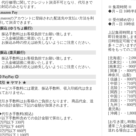
・代行修理に関してクレジット決済不可となり、代引きで
の対応のみとなります。
※ 集荷時間 ※
◆月～日 16時半
mazon Pay
Amazonのアカウントに登録された配送先や支払い方法を利
※ 受付締め切り 
用して決済できます。
◆月～日 16時頃
○振込 (ゆうちょ銀行)
上記集荷時間ま
・振込手数料はお客様負担でお願い致します。
即日発送致しま
・ご入金確認後に発送いたします。
日時指定可能で
・お振込み時の控えは紛失しないようにご注意ください。
多々ございます
裕をもってのご
○振込 (楽天銀行)
[北海道]・・2,09
・振込手数料はお客様負担でお願い致します。
[北東北]・・1,0
・ご入金確認後に発送いたします。
[南東北]・・90
・お振込み時の控えは紛失しないようにご注意ください。
[ 関東 ]・・8
神奈川、山梨)
 PayPay ◎
[ 信越 ]・・800
代引 ★ ヤマト ★
[ 中部 ]・・71
[ 北陸 ]・・71
サービス手数料には運賃、振込手数料、収入印紙代は含ま
[ 関西 ]・・7
れておりません。
[ 中国 ]・・7
[ 四国 ]・・71
代引き手数料はお客様のご負担となります。 商品代金、送
[ 九州 ]・・8
料の合計金額に下記の金額が加算されます。
鹿児島)
[ 沖縄 ]・・1,80
◆代引き手数料(税込)
※以下手数料含めての合計金額で算出します。
[お引き渡し時期
1万円以下 330円
通常ご入金確認
3万円以下 440円
送れる場合はご
10万円以下 660円
30万円以下 1,100円