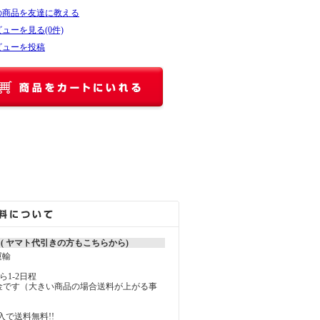
の商品を友達に教える
ューを見る(0件)
ビューを投稿
 ( ヤマト代引きの方もこちらから)
運輸
1-2日程
料金です（大きい商品の場合送料が上がる事
）
購入で送料無料!!