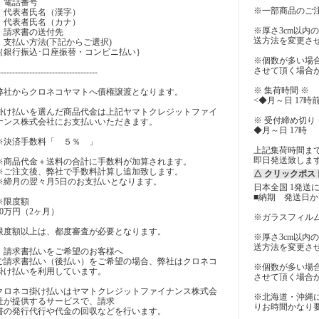
・電話番号
※一部商品のご
・代表者氏名（漢字）
・代表者氏名（カナ）
※厚さ3cm以内
・請求書の送付先
送方法を変更さ
・支払い方法(下記からご選択)
｛銀行振込･口座振替・コンビニ払い｝
※個数が多い場
させて頂く場合
-----------------------------------
※ 集荷時間 ※
弊社からクロネコヤマトへ債権譲渡となります。
<◆月～日 17時
掛け払いを選んだ商品代金は上記ヤマトクレジットファイ
※ 受付締め切り 
ナンス株式会社にお支払いいただきます。
◆月～日 17時
※決済手数料「 ５％ 」
上記集荷時間ま
即日発送致しま
※商品代金＋送料の合計に手数料が加算されます。
※ご注文後、弊社で手数料計算し追加致します。
△ クリックポス
※締月の翌々月5日のお支払いとなります。
日本全国 1発送に
■納期 発送日か
※限度額
60万円（2ヶ月）
※ガラスフィル
限度額以上は、都度審査が必要となります。
※厚さ3cm以内
送方法を変更さ
・請求書払いをご希望のお客様へ
ご請求書払い（後払い）をご希望の場合、弊社はクロネコ
※個数が多い場
掛け払いを利用しています。
させて頂く場合
クロネコ掛け払いはヤマトクレジットファイナンス株式会
※北海道・沖縄
社が提供するサービスで、請求
りお時間かなり要
書の発行代行や代金の回収などを行います。