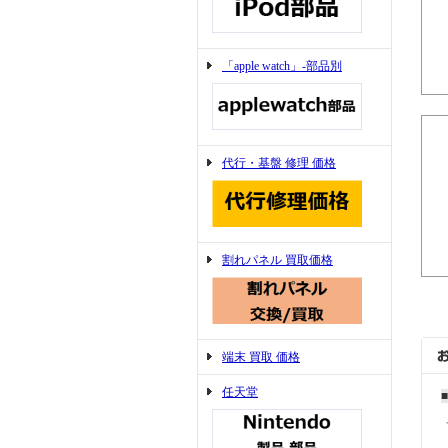
「apple watch」-部品別
代行・基盤 修理 価格
割れパネル 買取価格
端末 買取 価格
任天堂