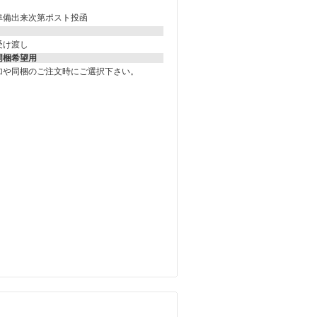
準備出来次第ポスト投函
受け渡し
同梱希望用
加や同梱のご注文時にご選択下さい。