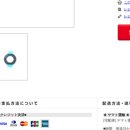
こ
レビ
レ
■クレジット決済■
★ ヤマト運輸 ★
[宅配便] ヤマト
■納期 発送日から