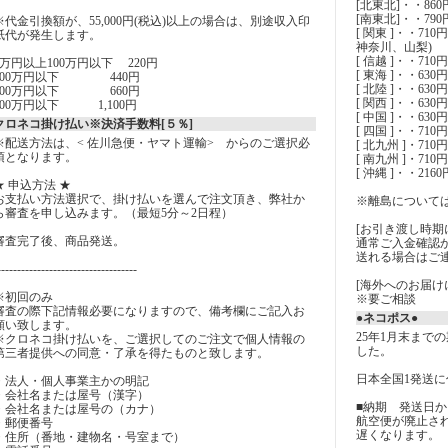
[北東北]・・86
[南東北]・・79
※代金引換額が、55,000円(税込)以上の場合は、別途収入印
[ 関東 ]・・7
紙代が発生します。
神奈川、山梨)
[ 信越 ]・・710
5万円以上100万円以下 220円
[ 東海 ]・・63
200万円以下 440円
[ 北陸 ]・・63
300万円以下 660円
[ 関西 ]・・6
500万円以下 1,100円
[ 中国 ]・・6
クロネコ掛け払い※決済手数料[５％]
[ 四国 ]・・71
※配送方法は、< 佐川急便・ヤマト運輸> からのご選択必
[ 北九州 ]・71
須となります。
[ 南九州 ]・71
[ 沖縄 ]・・2160
★ 申込方法 ★
お支払い方法選択で、掛け払いを選んで注文頂き、弊社か
※離島について
ら審査を申し込みます。（最短5分～2日程）
[お引き渡し時期
審査完了後、商品発送。
通常ご入金確認
送れる場合はご
-----------------------------------
[海外へのお届け
※初回のみ
※要ご相談
審査の際下記情報必要になりますので、備考欄にご記入お
●ネコポス●
願い致します。
25年1月末まで
※クロネコ掛け払いを、ご選択してのご注文で個人情報の
した。
第三者提供への同意・了承を得たものと致します。
日本全国1発送に付
・法人・個人事業主かの明記
・会社名または屋号（漢字）
■納期 発送日か
・会社名または屋号の（カナ）
航空便が廃止さ
・郵便番号
遅くなります。
・住所（番地・建物名・号室まで）