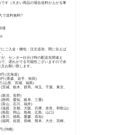
料金です（大きい商品の場合送料が上がる事
）
購入で送料無料!!
前後
※
でにご入金・梱包・注文追加、間に合えば
す。
すが、センター仕分け時の配送先間違え
ので、遅れがでる可能性ございますので余
注文お願い致します。
0円 (北海道)
00円 (青森、岩手、秋田)
0円 (山形、宮城、福島)
00円 (茨城、栃木、群馬、埼玉、千葉、東京、
円 (新潟、長野)
0円 (静岡、愛知、岐阜、三重)
0円 (富山、石川、福井)
10円 (滋賀、京都、大阪、兵庫、奈良、和歌山)
10円 (鳥取、岡山、島根、広島、山口)
0円 (香川、徳島、愛媛、高知)
00円 (福岡、佐賀、長崎、熊本、大分、宮崎、
0円 (沖縄)