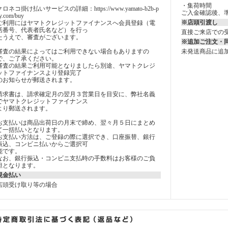
・集荷時間
クロネコ掛け払いサービスの詳細：https://www.yamato-b2b-p
ご入金確認後、
y.com/buy
※店頭引渡し
ご利用にはヤマトクレジットファイナンスへ会員登録（電
話番号、代表者氏名など）を行っ
直接ご来店での
たうえで、審査がございます。
※追加ご注文・
審査の結果によってはご利用できない場合もありますの
未発送商品に追
で、ご了承ください。
審査の結果ご利用可能となりましたら別途、ヤマトクレジ
ットファイナンスより登録完了
のお知らせが郵送されます。
請求書は、請求確定月の翌月３営業日を目安に、弊社名義
でヤマトクレジットファイナンス
より郵送されます。
お支払いは商品出荷日の月末で締め、翌々月５日にまとめ
て一括払いとなります。
お支払い方法は、ご登録の際に選択でき、口座振替、銀行
振込、コンビニ払いからご選択可
能です。
なお、銀行振込・コンビニ支払時の手数料はお客様のご負
担となります。
現金払い
店頭受け取り等の場合