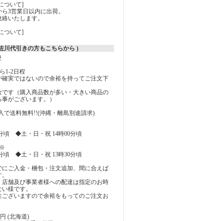
について]
から3営業日以内に出荷。
連絡いたします。
について]
( 佐川代引きの方もこちらから )
便
1-2日程
が確実ではないので余裕を持ってご注文下
料金です（購入商品数が多い・大きい商品の
る事がございます。）
上購入で送料無料!!(沖縄・離島別途請求)
0分頃 ◆土・日・祝 14時00分頃
※
0分頃 ◆土・日・祝 13時30分頃
でにご入金・梱包・注文追加、間に合えば
す。
、店舗及び事業者様への配達は指定のお時
ない様です。
性ございますので余裕をもってのご注文お
0円 (北海道)