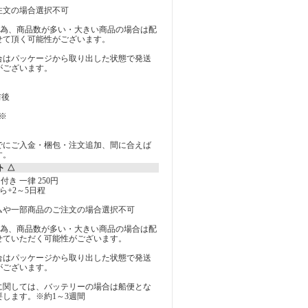
注文の場合選択不可
の為、商品数が多い・大きい商品の場合は配
せて頂く可能性がございます。
合はパッケージから取り出した状態で発送
がございます。
前後
※
でにご入金・梱包・注文追加、間に合えば
す。
ト △
付き 一律 250円
ら+2～5日程
ムや一部商品のご注文の場合選択不可
の為、商品数が多い・大きい商品の場合は配
せていただく可能性がございます。
合はパッケージから取り出した状態で発送
がございます。
に関しては、バッテリーの場合は船便とな
します。※約1～3週間