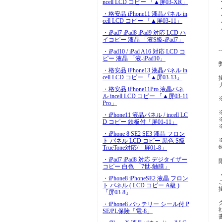
ncell LCD コピー 「▲屏03-XR」
・格安品 iPhone11 液晶パネル in
cell LCD コピー 「▲屏03-11」
・iPad7 iPad8 iPad9 対応 LCD ハ
イコピー 液晶 「液S級-iPad7」
-
・iPad10 / iPad A16 対応 LCD コ
ピー 液晶 「液-iPad10」
・格安品 iPhone13 液晶パネル in
cell LCD コピー 「▲屏03-13」
・格安品 iPhone11Pro 液晶パネ
ル incell LCD コピー 「▲屏03-11
Pro」
・iPhone11 液晶パネル / incell LC
D コピー 鉄板付「屏01-11」
・iPhone 8 SE2 SE3 液晶 フロン
ト パネル LCD コピー 黒色 S級
TrueTone対応/「屏01-8」
・iPad7 iPad8 対応 デジタイザー
コピー 白色 「7世-触膜」
・iPhone8 iPhoneSE2 液晶 フロン
ト パネル ( LCD コピー A級 )
「屏03-8」
・iPhone8 バッテリー シール付 P
SE/PL保険「電-8」