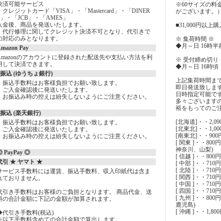
決済可能サービス
※60サイズの
・クレジットカード「VISA」・「Mastercard」・「DINER
がございます。
S」・「JCB」・「AMES」
入金後、商品を発送いたします。
■31,000円以上
・代行修理に関してクレジット決済不可となり、代引きで
の対応のみとなります。
※ 集荷時間 ※
◆月～日 16時半
mazon Pay
Amazonのアカウントに登録された配送先や支払い方法を利
※ 受付締め切り 
用して決済できます。
◆月～日 16時頃
○振込 (ゆうちょ銀行)
上記集荷時間ま
・振込手数料はお客様負担でお願い致します。
即日発送致しま
・ご入金確認後に発送いたします。
日時指定可能で
・お振込み時の控えは紛失しないようにご注意ください。
多々ございます
裕をもってのご
○振込 (楽天銀行)
[北海道]・・2,09
・振込手数料はお客様負担でお願い致します。
[北東北]・・1,0
・ご入金確認後に発送いたします。
[南東北]・・90
・お振込み時の控えは紛失しないようにご注意ください。
[ 関東 ]・・8
神奈川、山梨)
 PayPay ◎
[ 信越 ]・・800
代引 ★ ヤマト ★
[ 中部 ]・・71
[ 北陸 ]・・71
サービス手数料には運賃、振込手数料、収入印紙代は含ま
[ 関西 ]・・7
れておりません。
[ 中国 ]・・7
[ 四国 ]・・71
代引き手数料はお客様のご負担となります。 商品代金、送
[ 九州 ]・・8
料の合計金額に下記の金額が加算されます。
鹿児島)
[ 沖縄 ]・・1,80
◆代引き手数料(税込)
※以下手数料含めての合計金額で算出します。