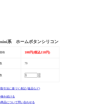
d mini系 ホームボタンシリコン
価格
100円(税込110円)
数
79
数
商取引法に基づく表記 (返品など)
い物を続ける
の商品について問い合わせる