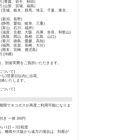
0円 (青森、岩手、秋田)
0円 (山形、宮城、福島)
10円 (茨城、栃木、群馬、埼玉、千葉、東京、
円 (新潟、長野)
0円 (静岡、愛知、岐阜、三重)
0円 (富山、石川、福井)
30円 (滋賀、京都、大阪、兵庫、奈良、和歌山)
30円 (鳥取、岡山、島根、広島、山口)
0円 (香川、徳島、愛媛、高知)
0円 (福岡、佐賀、長崎、大分)
0円 (熊本、宮崎、鹿児島)
円 (沖縄)
は、別途実費をご負担いただきます。
について]
から3営業日以内に出荷。
連絡いたします。
について]
の期間でネコポスが再度ご利用可能になりま
き 一律 300円
ら+1日～3日程度
れ、離島や大阪から遠方の場合は、到着が