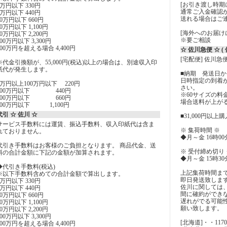
[お引き渡し時期
1万円以下 330円
通常ご入金確認
3万円以下 440円
送れる場合はご
10万円以下 660円
30万円以下 1,100円
[海外へのお届け
50万円以下 2,200円
※要ご相談
100万円以下 3,300円
100万円を超える場合 4,400円
☆ 佐川急便 ☆ 
[宅配便] 佐川急
※代金引換額が、55,000円(税込)以上の場合は、別途収入印
紙代が発生します。
■納期 発送日から
日時指定の到着
5万円以上100万円以下 220円
さい。
200万円以下 440円
※60サイズの
300万円以下 660円
場合送料が上が
500万円以下 1,100円
代引 ☆ 佐川 ☆
■31,000円以
サービス手数料には運賃、振込手数料、収入印紙代は含ま
※ 集荷時間 ※
れておりません。
◆月～金 16時0
代引き手数料はお客様のご負担となります。 商品代金、送
※ 受付締め切り 
料の合計金額に下記の金額が加算されます。
◆月～金 15時3
◆代引き手数料(税込)
上記集荷時間ま
※以下手数料含めての合計金額で算出します。
即日発送致しま
1万円以下 330円
佐川に関しては
3万円以下 440円
間に確約ができ
10万円以下 660円
遅れがでる可能
30万円以下 1,100円
願い致します。
50万円以下 2,200円
100万円以下 3,300円
[北海道]・・117
100万円を超える場合 4,400円