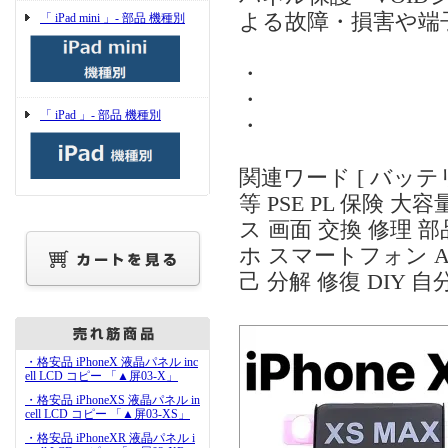
よる故障・損害や端
「 iPad mini 」- 部品 機種別
・
・
「 iPad 」- 部品 機種別
・
関連ワード [ バッテリー
等 PSE PL 保険 
ス 画面 交換 修理 
ホ スマートフォン Ap
己 分解 修復 DIY 自
・格安品 iPhoneX 液晶パネル inc
ell LCD コピー 「▲屏03-X」
・格安品 iPhoneXS 液晶パネル in
cell LCD コピー 「▲屏03-XS」
・格安品 iPhoneXR 液晶パネル i