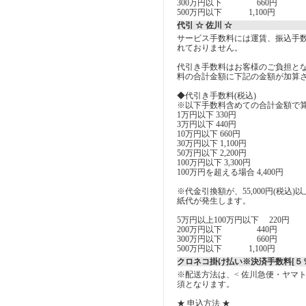
300万円以下 660円
500万円以下 1,100円
代引 ☆ 佐川 ☆
サービス手数料には運賃、振込手
れておりません。
代引き手数料はお客様のご負担とな
料の合計金額に下記の金額が加算
◆代引き手数料(税込)
※以下手数料含めての合計金額で
1万円以下 330円
3万円以下 440円
10万円以下 660円
30万円以下 1,100円
50万円以下 2,200円
100万円以下 3,300円
100万円を超える場合 4,400円
※代金引換額が、55,000円(税込
紙代が発生します。
5万円以上100万円以下 220円
200万円以下 440円
300万円以下 660円
500万円以下 1,100円
クロネコ掛け払い※決済手数料[５％
※配送方法は、< 佐川急便・ヤマ
須となります。
★ 申込方法 ★