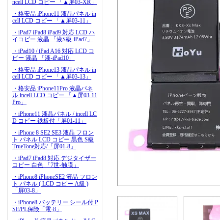
ncell LCD コピー 「▲屏03-XR」
・格安品 iPhone11 液晶パネル in
cell LCD コピー 「▲屏03-11」
・iPad7 iPad8 iPad9 対応 LCD ハ
イコピー 液晶 「液S級-iPad7」
・iPad10 / iPad A16 対応 LCD コ
ピー 液晶 「液-iPad10」
・格安品 iPhone13 液晶パネル in
cell LCD コピー 「▲屏03-13」
・格安品 iPhone11Pro 液晶パネ
ル incell LCD コピー 「▲屏03-11
Pro」
・iPhone11 液晶パネル / incell LC
D コピー 鉄板付「屏01-11」
・iPhone 8 SE2 SE3 液晶 フロン
ト パネル LCD コピー 黒色 S級
TrueTone対応/「屏01-8」
・iPad7 iPad8 対応 デジタイザー
コピー 白色 「7世-触膜」
・iPhone8 iPhoneSE2 液晶 フロン
ト パネル ( LCD コピー A級 )
「屏03-8」
・iPhone8 バッテリー シール付 P
SE/PL保険「電-8」