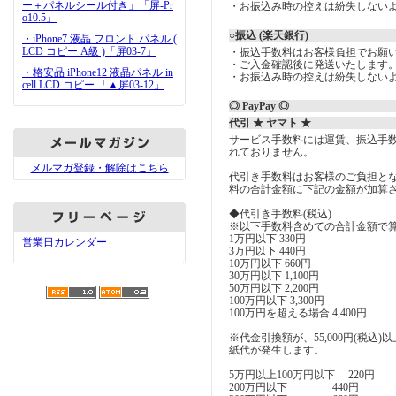
ー＋パネルシール付き」「屏-Pr
・お振込み時の控えは紛失しない
o10.5」
○振込 (楽天銀行)
・iPhone7 液晶 フロント パネル (
LCD コピー A級 )「屏03-7」
・振込手数料はお客様負担でお願
・ご入金確認後に発送いたします
・格安品 iPhone12 液晶パネル in
・お振込み時の控えは紛失しない
cell LCD コピー 「▲屏03-12」
◎ PayPay ◎
代引 ★ ヤマト ★
サービス手数料には運賃、振込手
れておりません。
メルマガ登録・解除はこちら
代引き手数料はお客様のご負担とな
料の合計金額に下記の金額が加算
◆代引き手数料(税込)
※以下手数料含めての合計金額で
1万円以下 330円
営業日カレンダー
3万円以下 440円
10万円以下 660円
30万円以下 1,100円
50万円以下 2,200円
100万円以下 3,300円
100万円を超える場合 4,400円
※代金引換額が、55,000円(税込
紙代が発生します。
5万円以上100万円以下 220円
200万円以下 440円