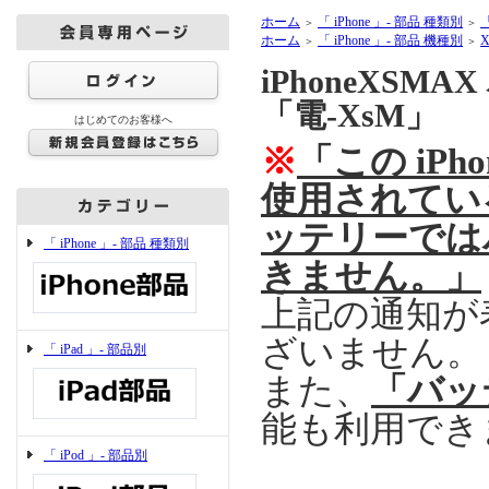
ホーム
「 iPhone 」- 部品 種類別
＞
＞
ホーム
「 iPhone 」- 部品 機種別
X
＞
＞
iPhoneXSM
「電-XsM」
はじめてのお客様へ
※
「この iPh
使用されてい
ッテリーでは
「 iPhone 」- 部品 種類別
きません。」
上記の通知が
ざいません。
「 iPad 」- 部品別
また、
「バッ
能も利用でき
「 iPod 」- 部品別