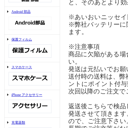
と、そのあとより効
Android 部品
※あいおいニッセイ
※弊社バッテリーに
ます。
保護フィルム
※注意事項
商品に欠陥がある場
い。
スマホケース
発送は元払いでお願
送付時の送料は、弊
ントにポイント付与
次回以降のご注文で
iPhone アクセサリー
返送後こちらで検品
発送させて頂きます
ので、ご注意下さい
充電器類