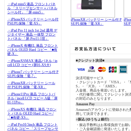
・iPad mini5 液晶 フロントパネ
ル 「スリープセンサー＋パネル
シール付」「屏-mini5」
・iPhoneXS バッテリー シール付
iPhoneXR バッテリー シール付 P
iPh
PSE/PL保険「電-XS」
SE/PL保険「電-XR」
SE
・iPad Pro 11 inch 1st 2nd 通用 デ
ジタイザー 液晶 一体型 フロン
トパネル 「屏-Pro11-1世」
・iPhoneX 有機EL 液晶 フロント
パネル OLED Hard コピー 「■有
硬-X」
■クレジット決済■
・iPhoneXSMAX 液晶パネル / in
cell LCD コピー (屏01-XS大)
・iPhone7 バッテリー シール付 P
SE/PL保険「電-7」
決済可能サービス
・クレジットカード「VISA」・「Mast
・iPhoneXR バッテリー シール
S」・「JCB」・「AMES」
付 PSE/PL保険「電-XR」
入金後、商品を発送いたします。
・iPhone11Pro 液晶 フロントパ
・代行修理に関してクレジット決
ネル / incell LCD コピー A級「屏
の対応のみとなります。
01-11Pro」
Amazon Pay
・iPhoneXS 有機EL 液晶 フロン
Amazonのアカウントに登録され
ト パネル OLED Hard コピー /
用して決済できます。
「■有硬-XS」
○振込 (ゆうちょ銀行)
・iPad Pro10.5inch 液晶 フロント
・振込手数料はお客様負担でお願
パネル コピー 「スリープセンサ
・ご入金確認後に発送いたします