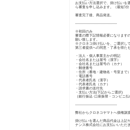
お支払い方法選択で、掛け払いを
ら審査を申し込みます。（最短5分
審査完了後、商品発送。
------------------------------------
※初回のみ
審査の際下記情報必要になります
願い致します。
※クロネコ掛け払いを、ご選択し
第三者提供への同意・了承を得た
・法人・個人事業主かの明記
・会社名または屋号（漢字）
・会社名または屋号の（カナ）
・郵便番号
・住所（番地・建物名・号室まで
・電話番号
・代表者氏名（漢字）
・代表者氏名（カナ）
・請求書の送付先
・支払い方法(下記からご選択)
｛銀行振込･口座振替・コンビニ払
------------------------------------
弊社からクロネコヤマトへ債権譲
掛け払いを選んだ商品代金は上記
ナンス株式会社にお支払いいただ