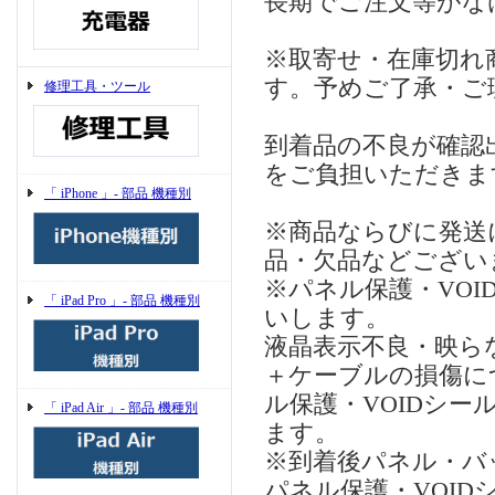
長期でご注文等がな
※取寄せ・在庫切れ
す。予めご了承・ご
修理工具・ツール
到着品の不良が確認
をご負担いただきま
「 iPhone 」- 部品 機種別
※商品ならびに発送
品・欠品などござい
※パネル保護・VO
「 iPad Pro 」- 部品 機種別
いします。
液晶表示不良・映らない
＋ケーブルの損傷に
ル保護・VOIDシ
「 iPad Air 」- 部品 機種別
ます。
※到着後パネル・バ
パネル保護・VOI