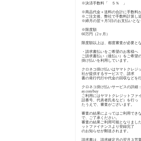
※決済手数料「 ５％ 」
※商品代金＋送料の合計に手数料
※ご注文後、弊社で手数料計算し
※締月の翌々月5日のお支払いとな
※限度額
60万円（2ヶ月）
限度額以上は、都度審査が必要と
・請求書払いをご希望のお客様へ
ご請求書払い（後払い）をご希望
掛け払いを利用しています。
クロネコ掛け払いはヤマトクレジ
社が提供するサービスで、請求
書の発行代行や代金の回収などを
クロネコ掛け払いサービスの詳細：https:/
ay.com/buy
ご利用にはヤマトクレジットファ
話番号、代表者氏名など）を行っ
たうえで、審査がございます。
審査の結果によってはご利用でき
で、ご了承ください。
審査の結果ご利用可能となりまし
ットファイナンスより登録完了
のお知らせが郵送されます。
請求書は、請求確定月の翌月３営