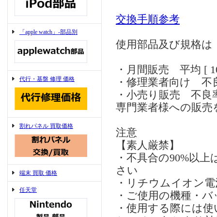
交換手順参考
「apple watch」-部品別
使用部品及び規格は
・月間販売 平均 [ 10
代行・基盤 修理 価格
・修理業者向け 不良率
・小売り販売 不良率 月
専門業者様への販売
割れパネル 買取価格
注意
【素人厳禁】
・不具合の90%以
さい
端末 買取 価格
・リチウムイオン電
任天堂
・ご使用の機種・バ
・使用する際には使