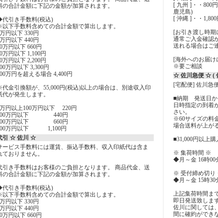
[ 九州 ]・・8
料の合計金額に下記の金額が加算されます。
鹿児島)
[ 沖縄 ]・・1,80
◆代引き手数料(税込)
※以下手数料含めての合計金額で算出します。
[お引き渡し時期
1万円以下 330円
通常ご入金確認
3万円以下 440円
送れる場合はご
10万円以下 660円
30万円以下 1,100円
[海外へのお届け
50万円以下 2,200円
※要ご相談
100万円以下 3,300円
100万円を超える場合 4,400円
☆ 佐川急便 ☆ 
[宅配便] 佐川急
※代金引換額が、55,000円(税込)以上の場合は、別途収入印
紙代が発生します。
■納期 発送日から
日時指定の到着
5万円以上100万円以下 220円
さい。
200万円以下 440円
※60サイズの
300万円以下 660円
場合送料が上が
500万円以下 1,100円
代引 ☆ 佐川 ☆
■31,000円以
サービス手数料には運賃、振込手数料、収入印紙代は含ま
※ 集荷時間 ※
れておりません。
◆月～金 16時0
代引き手数料はお客様のご負担となります。 商品代金、送
※ 受付締め切り 
料の合計金額に下記の金額が加算されます。
◆月～金 15時3
◆代引き手数料(税込)
上記集荷時間ま
※以下手数料含めての合計金額で算出します。
即日発送致しま
1万円以下 330円
佐川に関しては
3万円以下 440円
間に確約ができ
10万円以下 660円