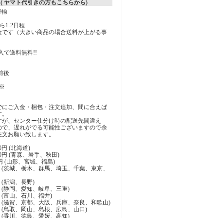
 ( ヤマト代引きの方もこちらから)
運輸
1-2日程
料金です（大きい商品の場合送料が上がる事
）
購入で送料無料!!
前後
※
でにご入金・梱包・注文追加、間に合えば
す。
すが、センター仕分け時の配送先間違え
ので、遅れがでる可能性ございますので余
注文お願い致します。
0円 (北海道)
00円 (青森、岩手、秋田)
0円 (山形、宮城、福島)
00円 (茨城、栃木、群馬、埼玉、千葉、東京、
円 (新潟、長野)
0円 (静岡、愛知、岐阜、三重)
0円 (富山、石川、福井)
10円 (滋賀、京都、大阪、兵庫、奈良、和歌山)
10円 (鳥取、岡山、島根、広島、山口)
0円 (香川、徳島、愛媛、高知)