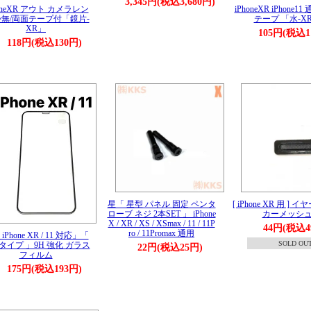
3,345円(税込3,680円)
honeXR アウト カメラレン
iPhoneXR iPhone1
枠無/両面テープ付「鏡片-
テープ 「水-X
XR」
105円(税込1
118円(税込130円)
星「 星型 パネル 固定 ペンタ
[ iPhone XR 用 ]
ローブ ネジ 2本SET 」 iPhone
カーメッシ
X / XR / XS / XSmax / 11 / 11P
44円(税込4
ro / 11Promax 通用
iPhone XR / 11 対応」「
SOLD OU
タイプ 」9H 強化 ガラス
22円(税込25円)
フィルム
175円(税込193円)