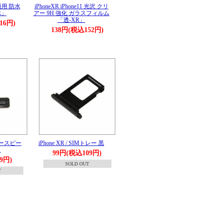
1 通用 防水
iPhoneXR iPhone11 光沢 クリ
R」
アー 9H 強化 ガラスフィルム
「透-XR」
16円)
138円(税込152円)
 イヤースピー
iPhone XR / SIMトレー 黒
ュ
99円(税込109円)
9円)
SOLD OUT
T