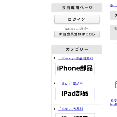
ホー
[
はじめてのお客様へ
「 iPhone 」- 部品 種類別
「 iPad 」- 部品別
格安
inc
「 iPod 」- 部品別