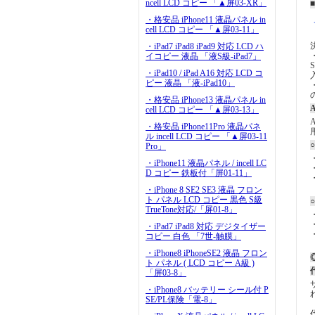
ncell LCD コピー 「▲屏03-XR」
・格安品 iPhone11 液晶パネル in
cell LCD コピー 「▲屏03-11」
・iPad7 iPad8 iPad9 対応 LCD ハ
イコピー 液晶 「液S級-iPad7」
・iPad10 / iPad A16 対応 LCD コ
ピー 液晶 「液-iPad10」
・格安品 iPhone13 液晶パネル in
A
cell LCD コピー 「▲屏03-13」
・格安品 iPhone11Pro 液晶パネ
ル incell LCD コピー 「▲屏03-11
Pro」
・iPhone11 液晶パネル / incell LC
D コピー 鉄板付「屏01-11」
・iPhone 8 SE2 SE3 液晶 フロン
ト パネル LCD コピー 黒色 S級
TrueTone対応/「屏01-8」
・iPad7 iPad8 対応 デジタイザー
コピー 白色 「7世-触膜」
・iPhone8 iPhoneSE2 液晶 フロン
◎
ト パネル ( LCD コピー A級 )
「屏03-8」
・iPhone8 バッテリー シール付 P
SE/PL保険「電-8」