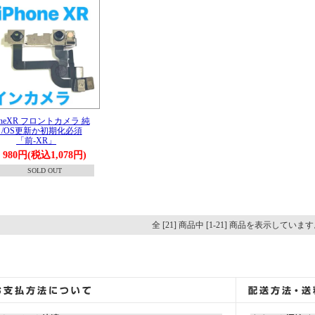
honeXR フロントカメラ 純
 /OS更新か初期化必須
「前-XR」
980円(税込1,078円)
SOLD OUT
全 [21] 商品中 [1-21] 商品を表示していま