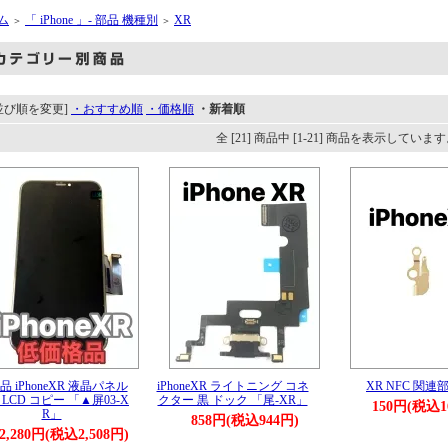
ム
「 iPhone 」- 部品 機種別
XR
＞
＞
並び順を変更]
・おすすめ順
・価格順
・新着順
全 [21] 商品中 [1-21] 商品を表示していま
品 iPhoneXR 液晶パネル
iPhoneXR ライトニング コネ
XR NFC 関連
ell LCD コピー 「▲屏03-X
クター 黒 ドック 「尾-XR」
150円(税込1
R」
858円(税込944円)
2,280円(税込2,508円)