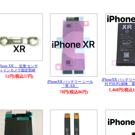
Phone XR 」 近接 センサ
＋インカメラ固定部材
51円(税込57円)
iPhoneXR バッテリ
iPhoneXR バッテリー シール
付 PSE/PL保険「電
「帯-XR」
1,468円(税込1
78円(税込86円)