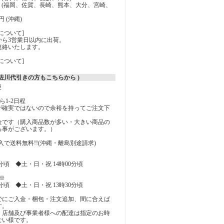
00円 (福岡、佐賀、長崎、熊本、大分、宮崎、
0円 (沖縄)
について]
から3営業日以内に出荷。
連絡いたします。
について]
( 佐川代引きの方もこちらから )
便
1-2日程
が確実ではないので余裕を持ってご注文下
料金です（購入商品数が多い・大きい商品の
る事がございます。）
上購入で送料無料!!(沖縄・離島別途請求)
0分頃 ◆土・日・祝 14時00分頃
※
0分頃 ◆土・日・祝 13時30分頃
でにご入金・梱包・注文追加、間に合えば
す。
、店舗及び事業者様への配達は指定のお時
ない様です。