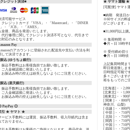
■クレジット決済■
★ ヤマト運輸 ★
[宅配便] ヤマト
■納期 発送日から
決済可能サービス
※60サイズの
・クレジットカード「VISA」・「Mastercard」・「DINER
がございます。
S」・「JCB」・「AMES」
入金後、商品を発送いたします。
■31,000円以上
・代行修理に関してクレジット決済不可となり、代引きで
の対応のみとなります。
※ 集荷時間 ※
◆月～日 16時半
mazon Pay
Amazonのアカウントに登録された配送先や支払い方法を利
※ 受付締め切り 
用して決済できます。
◆月～日 16時頃
○振込 (ゆうちょ銀行)
上記集荷時間ま
・振込手数料はお客様負担でお願い致します。
即日発送致しま
・ご入金確認後に発送いたします。
日時指定可能で
・お振込み時の控えは紛失しないようにご注意ください。
多々ございます
裕をもってのご
○振込 (楽天銀行)
[北海道]・・2,09
・振込手数料はお客様負担でお願い致します。
[北東北]・・1,0
・ご入金確認後に発送いたします。
[南東北]・・90
・お振込み時の控えは紛失しないようにご注意ください。
[ 関東 ]・・8
神奈川、山梨)
 PayPay ◎
[ 信越 ]・・800
代引 ★ ヤマト ★
[ 中部 ]・・71
[ 北陸 ]・・71
サービス手数料には運賃、振込手数料、収入印紙代は含ま
[ 関西 ]・・7
れておりません。
[ 中国 ]・・7
[ 四国 ]・・71
代引き手数料はお客様のご負担となります。 商品代金、送