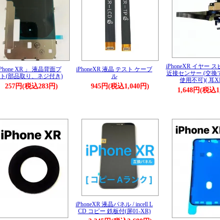
iPhoneXR イヤー 
iPhone XR 」 液晶背面プ
iPhoneXR 液晶 テスト ケーブ
近接センサー (交換でF
ト(部品取り、ネジ付き)
ル
使用不可)( 耳XR
257円(税込283円)
945円(税込1,040円)
1,648円(税込1
iPhoneXR 液晶パネル / incell L
CD コピー 鉄板付(屏01-XR)