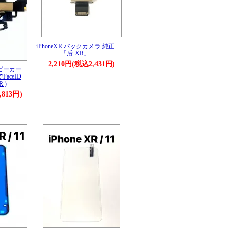
iPhoneXR バックカメラ 純正
「后-XR」
2,210円(税込2,431円)
スピーカー
aceID
 )
,813円)