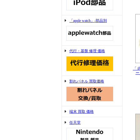
「apple watch」-部品別
代行・基盤 修理 価格
「 i
ー
割れパネル 買取価格
端末 買取 価格
任天堂